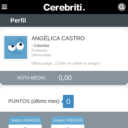
Perfil
ANGÉLICA CASTRO
- Colombia
Profesión:
Universidad:
Último juego: ¿Cómo se siente tu amigo?
0,00
NOTA MEDIA:
0
PUNTOS (último mes)
Juegos JUGADOS
Juegos CREADOS