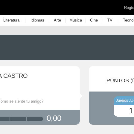
Regís
|
|
|
|
|
|
Literatura
Idiomas
Arte
Música
Cine
TV
Tecno
A CASTRO
PUNTOS (ú
Juegos J
Cómo se siente tu amigo?
1
0,00