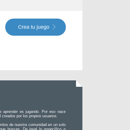
Crea tu juego
e aprender es jugando. Por eso nace
l creados por los propios usuarios.
entos de nuestra comunidad en un solo
que buscas. Da igual lo específico o