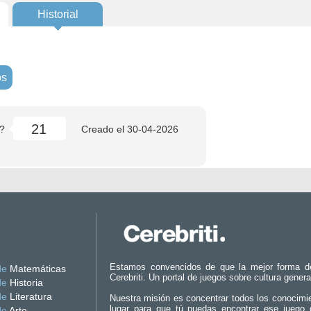
Historial
os
21
?
Creado el
30-04-2026
Estamos convencidos de que la mejor forma d
de
Matemáticas
Cerebriti. Un portal de juegos sobre cultura genera
de
Historia
de
Literatura
Nuestra misión es concentrar todos los conocimi
lugar para que tú puedas encontrar ese juego 
de
Arte