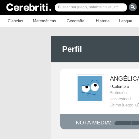
|
|
|
|
|
Ciencias
Matemáticas
Geografía
Historia
Lengua
Perfil
ANGÉLIC
- Colombia
Profesión:
Universidad:
Último juego: ¿
NOTA MEDIA: