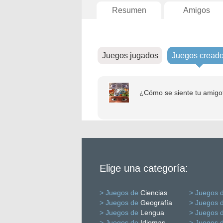
Resumen
Amigos
Juegos jugados
Juegos cread
¿Cómo se siente tu amigo
Elige una categoría:
> Juegos de
Ciencias
> Juegos 
> Juegos de
Geografía
> Juegos 
> Juegos de
Lengua
> Juegos 
> Juegos de
Idiomas
> Juegos 