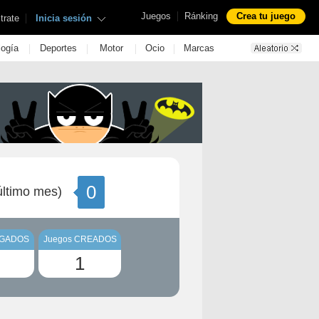
|
Juegos
Ránking
Crea tu juego
|
trate
Inicia sesión
|
|
|
|
logía
Deportes
Motor
Ocio
Marcas
0
ltimo mes)
UGADOS
Juegos CREADOS
1