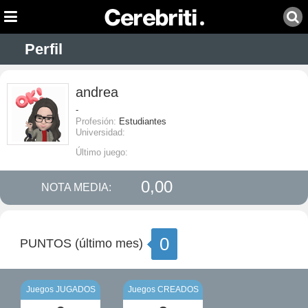
Perfil
andrea
-
Profesión:
Estudiantes
Universidad:
Último juego:
0,00
NOTA MEDIA:
0
PUNTOS (último mes)
Juegos JUGADOS
Juegos CREADOS