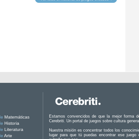
Estamos convencidos de que la mejor forma d
de
Matemáticas
Cerebriti. Un portal de juegos sobre cultura genera
de
Historia
de
Literatura
Nuestra misión es concentrar todos los conocimi
lugar para que tú puedas encontrar ese juego 
de
Arte