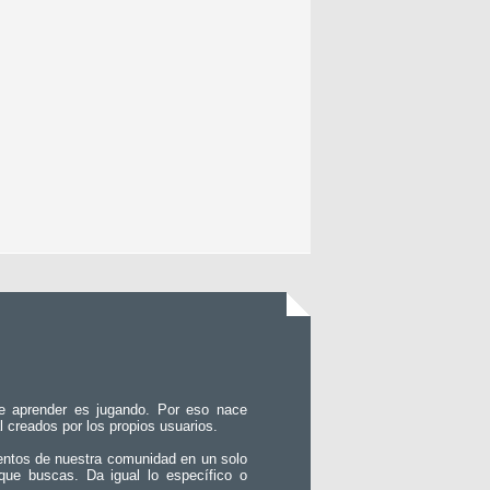
e aprender es jugando. Por eso nace
l creados por los propios usuarios.
entos de nuestra comunidad en un solo
que buscas. Da igual lo específico o