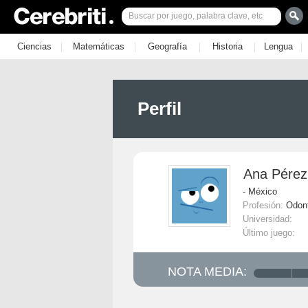
|
|
|
|
|
Ciencias
Matemáticas
Geografía
Historia
Lengua
Perfil
Ana Pérez
- México
Profesión:
Odon
Universidad:
Último juego:
NOTA MEDIA: