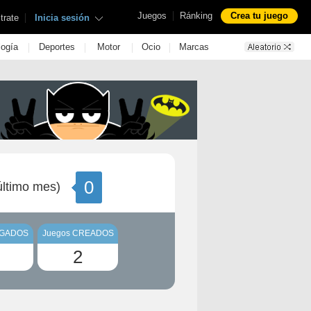
|
Juegos
Ránking
Crea tu juego
|
trate
Inicia sesión
|
|
|
|
logía
Deportes
Motor
Ocio
Marcas
0
ltimo mes)
UGADOS
Juegos CREADOS
2