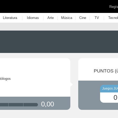
Regís
|
|
|
|
|
|
Literatura
Idiomas
Arte
Música
Cine
TV
Tecno
PUNTOS (ú
tólogos
Juegos J
0
0,00