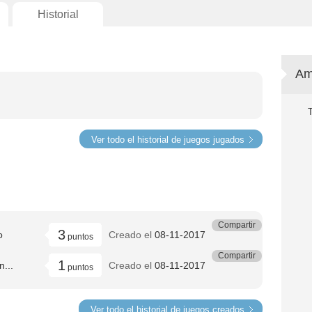
Historial
Am
Ver todo el historial de juegos jugados
Compartir
3
o
Creado el
08-11-2017
puntos
Compartir
1
n...
Creado el
08-11-2017
puntos
Ver todo el historial de juegos creados