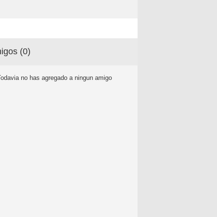
igos (
0
)
Todavia no has agregado a ningun amigo