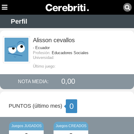
Perfil
Alisson cevallos
- Ecuador
Profesión:
Educadores Sociales
Universidad:
Último juego:
0,00
NOTA MEDIA:
0
PUNTOS (último mes)
Juegos JUGADOS
Juegos CREADOS