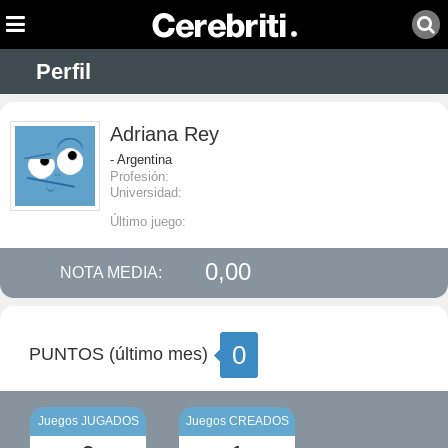
Perfil
Adriana Rey
- Argentina
Profesión:
Universidad:
Último juego:
0,00
NOTA MEDIA:
0
PUNTOS (último mes)
Juegos JUGADOS
Juegos CREADOS