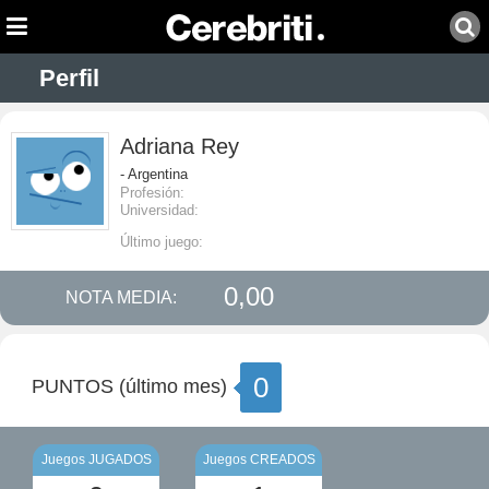
Perfil
Adriana Rey
- Argentina
Profesión:
Universidad:
Último juego:
0,00
NOTA MEDIA:
0
PUNTOS (último mes)
Juegos JUGADOS
Juegos CREADOS