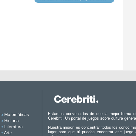
Estamos convencidos de que la mejor forma d
de
Matemáticas
Cerebriti. Un portal de juegos sobre cultura genera
de
Historia
de
Literatura
Nuestra misión es concentrar todos los conocimi
lugar para que tú puedas encontrar ese juego 
de
Arte