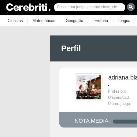
|
|
|
|
|
Ciencias
Matemáticas
Geografía
Historia
Lengua
Perfil
adriana bl
-
Profesión:
Universidad:
Último juego:
NOTA MEDIA: