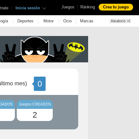
|
Juegos
Ránking
Crea tu juego
|
trate
Inicia sesión
|
|
|
|
logía
Deportes
Motor
Ocio
Marcas
0
ltimo mes)
UGADOS
Juegos CREADOS
2