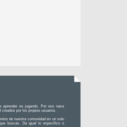
e aprender es jugando. Por eso nace
l creados por los propios usuarios.
entos de nuestra comunidad en un solo
que buscas. Da igual lo específico o