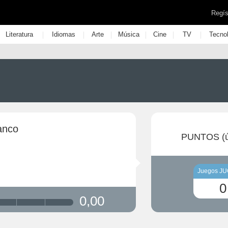
Regís
|
|
|
|
|
|
Literatura
Idiomas
Arte
Música
Cine
TV
Tecno
anco
PUNTOS (ú
Juegos J
0
0,00