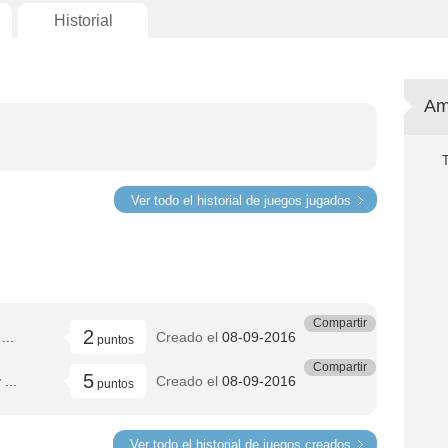
Historial
Am
Ver todo el historial de juegos jugados
Compartir
2
...
Creado el
08-09-2016
puntos
Compartir
5
...
Creado el
08-09-2016
puntos
Ver todo el historial de juegos creados