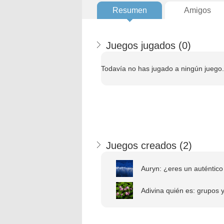
Resumen
Amigos
Juegos jugados (
0
)
Todavía no has jugado a ningún juego.
Juegos creados (
2
)
Auryn: ¿eres un auténtico 
Adivina quién es: grupos y 