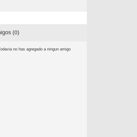
igos (
0
)
Todavia no has agregado a ningun amigo