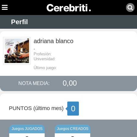
Perfil
adriana blanco
-
Profesión:
Universidad:
Último juego:
0,00
NOTA MEDIA:
0
PUNTOS (último mes)
Juegos JUGADOS
Juegos CREADOS