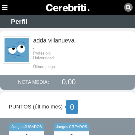
Perfil
adda villanueva
-
Profesión:
Universidad:
Último juego:
0,00
NOTA MEDIA:
0
PUNTOS (último mes)
Juegos JUGADOS
Juegos CREADOS