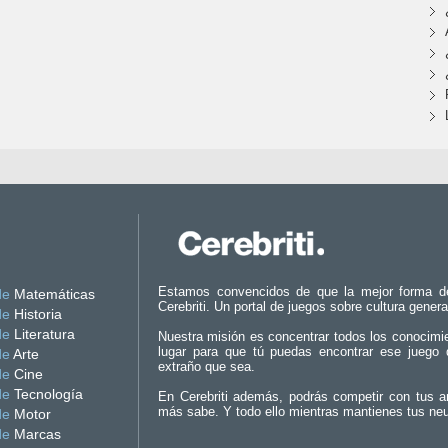
Estamos convencidos de que la mejor forma d
de
Matemáticas
Cerebriti. Un portal de juegos sobre cultura genera
de
Historia
de
Literatura
Nuestra misión es concentrar todos los conocimi
lugar para que tú puedas encontrar ese juego 
de
Arte
extraño que sea.
de
Cine
de
Tecnología
En Cerebriti además, podrás competir con tus a
más sabe. Y todo ello mientras mantienes tus ne
de
Motor
de
Marcas