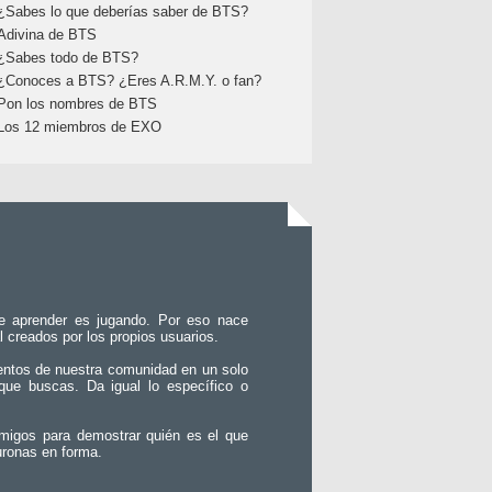
¿Sabes lo que deberías saber de BTS?
Adivina de BTS
¿Sabes todo de BTS?
¿Conoces a BTS? ¿Eres A.R.M.Y. o fan?
Pon los nombres de BTS
Los 12 miembros de EXO
e aprender es jugando. Por eso nace
l creados por los propios usuarios.
entos de nuestra comunidad en un solo
que buscas. Da igual lo específico o
migos para demostrar quién es el que
uronas en forma.