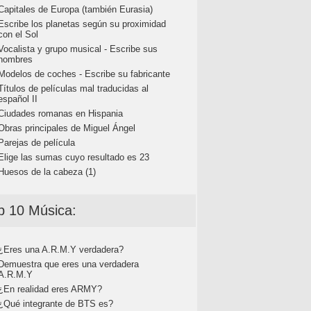
Capitales de Europa (también Eurasia)
Escribe los planetas según su proximidad
con el Sol
Vocalista y grupo musical - Escribe sus
nombres
Modelos de coches - Escribe su fabricante
Títulos de películas mal traducidas al
español II
Ciudades romanas en Hispania
Obras principales de Miguel Ángel
Parejas de película
Elige las sumas cuyo resultado es 23
Huesos de la cabeza (1)
p 10 Música:
¿Eres una A.R.M.Y verdadera?
Demuestra que eres una verdadera
A.R.M.Y
¿En realidad eres ARMY?
¿Qué integrante de BTS es?