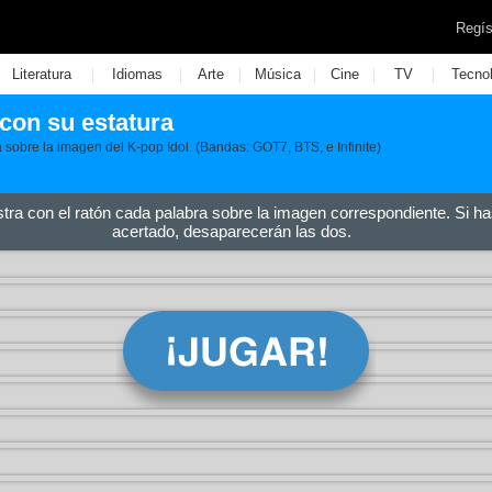
Regís
|
|
|
|
|
|
Literatura
Idiomas
Arte
Música
Cine
TV
Tecno
 con su estatura
a sobre la imagen del K-pop Idol. (Bandas: GOT7, BTS, e Infinite)
stra con el ratón cada palabra sobre la imagen correspondiente. Si ha
acertado, desaparecerán las dos.