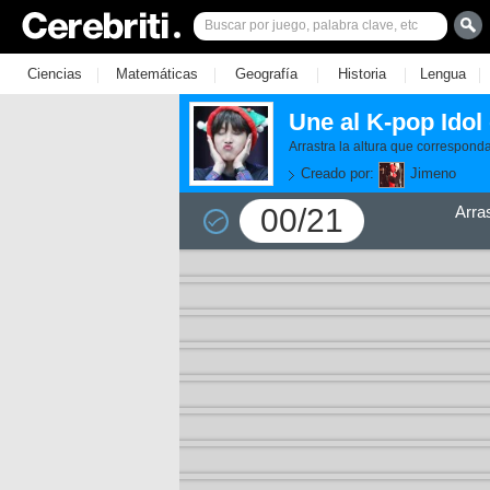
|
|
|
|
|
Ciencias
Matemáticas
Geografía
Historia
Lengua
Une al K-pop Idol
Arrastra la altura que correspond
Creado por:
Jimeno
00/21
Arra
11