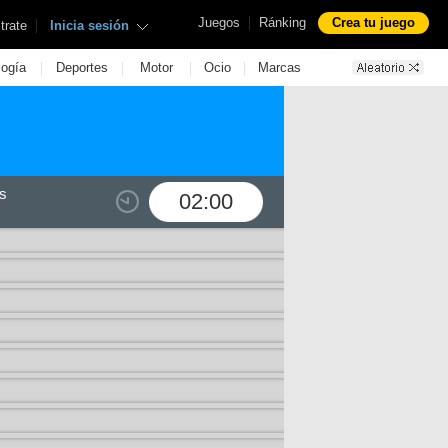
|
Juegos
Ránking
Crea tu juego
|
trate
Inicia sesión
|
|
|
|
logía
Deportes
Motor
Ocio
Marcas
s
02:00