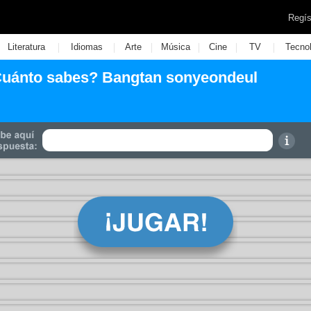
Regís
|
|
|
|
|
|
Literatura
Idiomas
Arte
Música
Cine
TV
Tecno
Cuánto sabes? Bangtan sonyeondeul