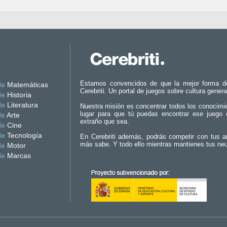
Estamos convencidos de que la mejor forma d
de
Matemáticas
Cerebriti. Un portal de juegos sobre cultura genera
de
Historia
de
Literatura
Nuestra misión es concentrar todos los conocimi
lugar para que tú puedas encontrar ese juego 
de
Arte
extraño que sea.
de
Cine
de
Tecnología
En Cerebriti además, podrás competir con tus a
más sabe. Y todo ello mientras mantienes tus ne
de
Motor
de
Marcas