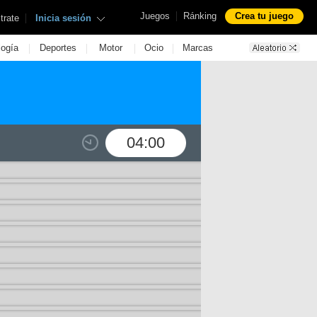
|
Juegos
Ránking
Crea tu juego
|
trate
Inicia sesión
|
|
|
|
logía
Deportes
Motor
Ocio
Marcas
04:00