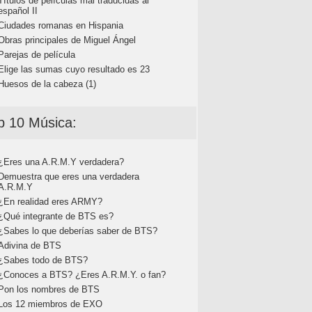
Títulos de películas mal traducidas al
español II
Ciudades romanas en Hispania
Obras principales de Miguel Ángel
Parejas de película
Elige las sumas cuyo resultado es 23
Huesos de la cabeza (1)
p 10 Música:
¿Eres una A.R.M.Y verdadera?
Demuestra que eres una verdadera
A.R.M.Y
¿En realidad eres ARMY?
¿Qué integrante de BTS es?
¿Sabes lo que deberías saber de BTS?
Adivina de BTS
¿Sabes todo de BTS?
¿Conoces a BTS? ¿Eres A.R.M.Y. o fan?
Pon los nombres de BTS
Los 12 miembros de EXO