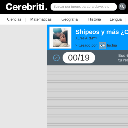
|
|
|
|
|
Ciencias
Matemáticas
Geografía
Historia
Lengua
Shipeos y más ¿
¿Eres ARMY?
Creado por:
luchia
00/19
11