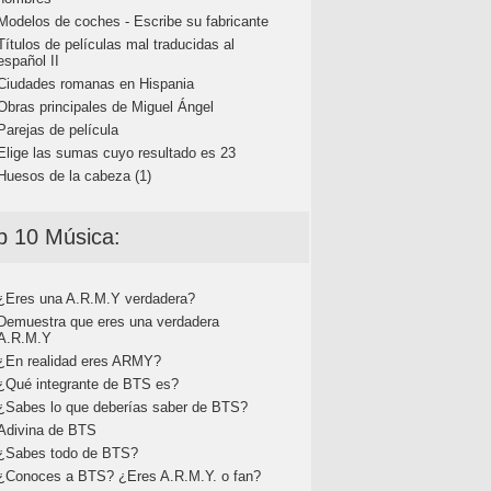
Modelos de coches - Escribe su fabricante
Títulos de películas mal traducidas al
español II
Ciudades romanas en Hispania
Obras principales de Miguel Ángel
Parejas de película
Elige las sumas cuyo resultado es 23
Huesos de la cabeza (1)
p 10 Música:
¿Eres una A.R.M.Y verdadera?
Demuestra que eres una verdadera
A.R.M.Y
¿En realidad eres ARMY?
¿Qué integrante de BTS es?
¿Sabes lo que deberías saber de BTS?
Adivina de BTS
¿Sabes todo de BTS?
¿Conoces a BTS? ¿Eres A.R.M.Y. o fan?