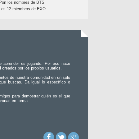
Pon los nombres de BTS
Los 12 miembros de EXO
e aprender es jugando. Por eso nace
l creados por los propios usuarios.
entos de nuestra comunidad en un solo
que buscas. Da igual lo específico o
migos para demostrar quién es el que
uronas en forma.