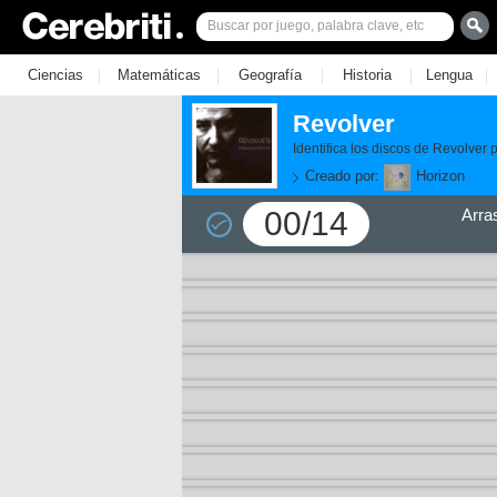
|
|
|
|
|
Ciencias
Matemáticas
Geografía
Historia
Lengua
Revolver
Identifica los discos de Revolver 
Creado por:
Horizon
00/14
Arra
11