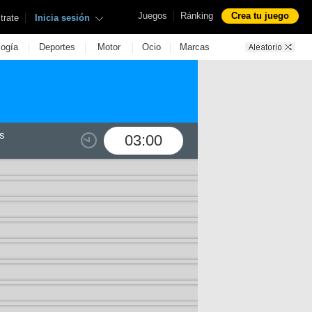
|
Juegos
Ránking
Crea tu juego
|
trate
Inicia sesión
|
|
|
|
logía
Deportes
Motor
Ocio
Marcas
s
03:00