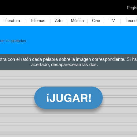
Regís
|
|
|
|
|
|
Literatura
Idiomas
Arte
Música
Cine
TV
Tecno
por sus portadas
stra con el ratón cada palabra sobre la imagen correspondiente. Si ha
acertado, desaparecerán las dos.