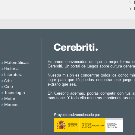
Estamos convencidos de que la mejor forma d
de
Matemáticas
Cerebriti. Un portal de juegos sobre cultura genera
de
Historia
de
Literatura
Nuestra misión es concentrar todos los conocimi
lugar para que tú puedas encontrar ese juego 
de
Arte
extraño que sea.
de
Cine
de
Tecnología
En Cerebriti además, podrás competir con tus a
más sabe. Y todo ello mientras mantienes tus ne
de
Motor
de
Marcas