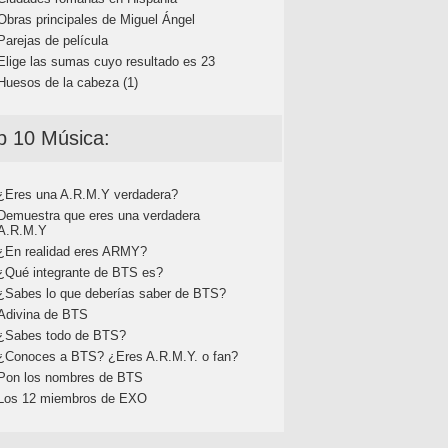
Obras principales de Miguel Ángel
Parejas de película
Elige las sumas cuyo resultado es 23
Huesos de la cabeza (1)
p 10 Música:
¿Eres una A.R.M.Y verdadera?
Demuestra que eres una verdadera
A.R.M.Y
¿En realidad eres ARMY?
¿Qué integrante de BTS es?
¿Sabes lo que deberías saber de BTS?
Adivina de BTS
¿Sabes todo de BTS?
¿Conoces a BTS? ¿Eres A.R.M.Y. o fan?
Pon los nombres de BTS
Los 12 miembros de EXO