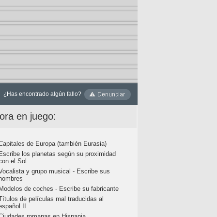
¿Has encontrado algún fallo?
ora en juego:
Capitales de Europa (también Eurasia)
Escribe los planetas según su proximidad
con el Sol
Vocalista y grupo musical - Escribe sus
nombres
Modelos de coches - Escribe su fabricante
Títulos de películas mal traducidas al
español II
Ciudades romanas en Hispania