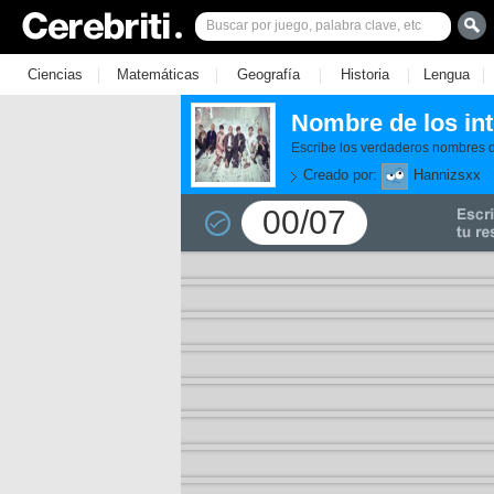
|
|
|
|
|
Ciencias
Matemáticas
Geografía
Historia
Lengua
Nombre de los in
Escribe los verdaderos nombres d
Creado por:
Hannizsxx
00/07
11