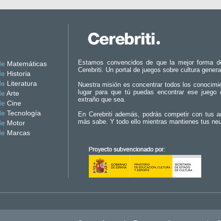
Estamos convencidos de que la mejor forma d
de
Matemáticas
Cerebriti. Un portal de juegos sobre cultura genera
de
Historia
de
Literatura
Nuestra misión es concentrar todos los conocimi
lugar para que tú puedas encontrar ese juego 
de
Arte
extraño que sea.
de
Cine
de
Tecnología
En Cerebriti además, podrás competir con tus a
más sabe. Y todo ello mientras mantienes tus ne
de
Motor
de
Marcas