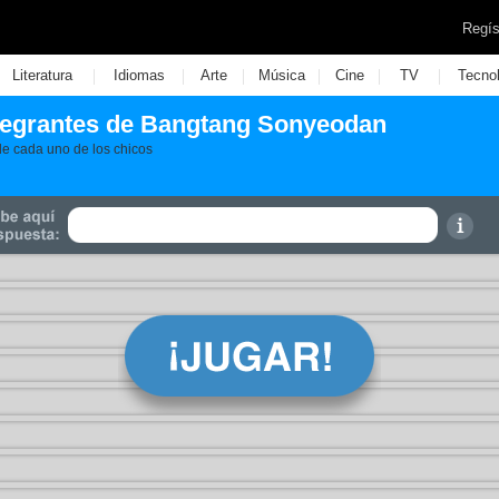
Regís
|
|
|
|
|
|
Literatura
Idiomas
Arte
Música
Cine
TV
Tecno
tegrantes de Bangtang Sonyeodan
e cada uno de los chicos