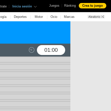
|
Juegos
Ránking
Crea tu juego
|
trate
Inicia sesión
|
|
|
|
logía
Deportes
Motor
Ocio
Marcas
01:00