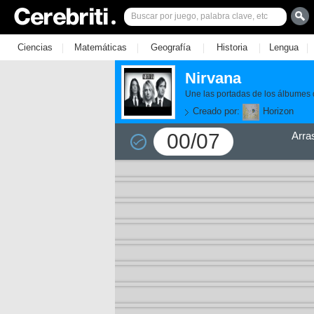
|
|
|
|
|
Ciencias
Matemáticas
Geografía
Historia
Lengua
Nirvana
Une las portadas de los álbumes 
Creado por:
Horizon
00/07
Arra
11