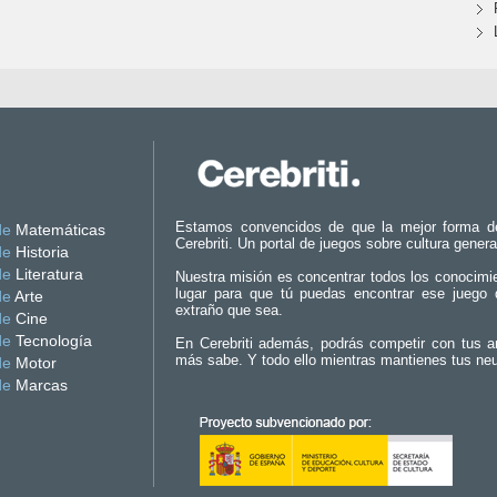
Estamos convencidos de que la mejor forma d
de
Matemáticas
Cerebriti. Un portal de juegos sobre cultura genera
de
Historia
de
Literatura
Nuestra misión es concentrar todos los conocimi
lugar para que tú puedas encontrar ese juego 
de
Arte
extraño que sea.
de
Cine
de
Tecnología
En Cerebriti además, podrás competir con tus a
más sabe. Y todo ello mientras mantienes tus ne
de
Motor
de
Marcas