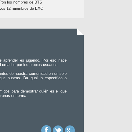
Pon los nombres de BTS
Los 12 miembros de EXO
e aprender es jugando. Por eso nace
l creados por los propios usuarios.
entos de nuestra comunidad en un solo
que buscas. Da igual lo específico o
migos para demostrar quién es el que
uronas en forma.