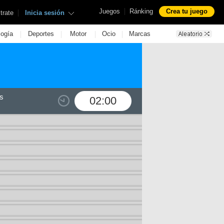
|
Juegos
Ránking
Crea tu juego
|
trate
Inicia sesión
|
|
|
|
logía
Deportes
Motor
Ocio
Marcas
s
02:00