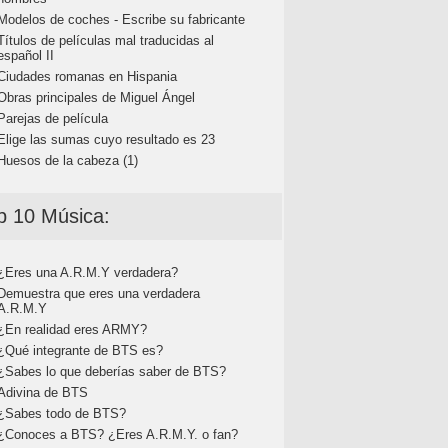
Modelos de coches - Escribe su fabricante
Títulos de películas mal traducidas al
español II
Ciudades romanas en Hispania
Obras principales de Miguel Ángel
Parejas de película
Elige las sumas cuyo resultado es 23
Huesos de la cabeza (1)
p 10 Música:
¿Eres una A.R.M.Y verdadera?
Demuestra que eres una verdadera
A.R.M.Y
¿En realidad eres ARMY?
¿Qué integrante de BTS es?
¿Sabes lo que deberías saber de BTS?
Adivina de BTS
¿Sabes todo de BTS?
¿Conoces a BTS? ¿Eres A.R.M.Y. o fan?