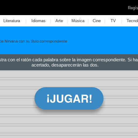
Regís
|
|
|
|
|
|
Literatura
Idiomas
Arte
Música
Cine
TV
Tecno
de Nirvana con su título correspondiente
stra con el ratón cada palabra sobre la imagen correspondiente. Si ha
acertado, desaparecerán las dos.