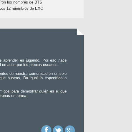
Pon los nombres de BTS
Los 12 miembros de EXO
e aprender es jugando. Por eso nace
l creados por los propios usuarios.
entos de nuestra comunidad en un solo
que buscas. Da igual lo específico o
migos para demostrar quién es el que
uronas en forma.