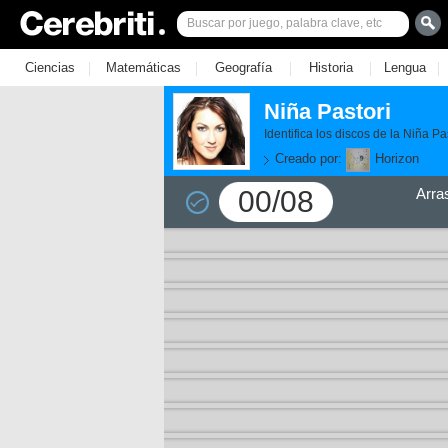
|
|
|
|
|
Ciencias
Matemáticas
Geografía
Historia
Lengua
Niña Pastori
Identifica los discos de la Niña Pas
Creado por:
Horizon
00/08
Arra
11