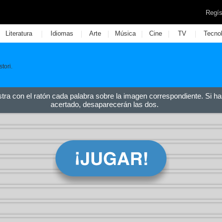
Regís
|
|
|
|
|
|
Literatura
Idiomas
Arte
Música
Cine
TV
Tecno
tori.
stra con el ratón cada palabra sobre la imagen correspondiente. Si ha
acertado, desaparecerán las dos.