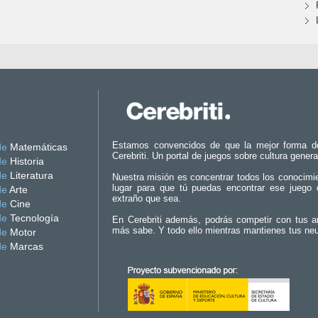
Estamos convencidos de que la mejor forma d
de
Matemáticas
Cerebriti. Un portal de juegos sobre cultura genera
de
Historia
de
Literatura
Nuestra misión es concentrar todos los conocimi
lugar para que tú puedas encontrar ese juego 
de
Arte
extraño que sea.
de
Cine
de
Tecnología
En Cerebriti además, podrás competir con tus a
más sabe. Y todo ello mientras mantienes tus ne
de
Motor
de
Marcas