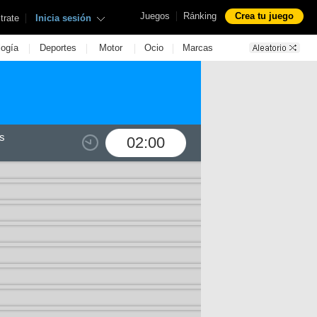
|
Juegos
Ránking
Crea tu juego
|
trate
Inicia sesión
|
|
|
|
logía
Deportes
Motor
Ocio
Marcas
s
02:00