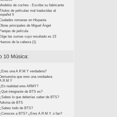
Modelos de coches - Escribe su fabricante
Títulos de películas mal traducidas al
español II
Ciudades romanas en Hispania
Obras principales de Miguel Ángel
Parejas de película
Elige las sumas cuyo resultado es 23
Huesos de la cabeza (1)
p 10 Música:
¿Eres una A.R.M.Y verdadera?
Demuestra que eres una verdadera
A.R.M.Y
¿En realidad eres ARMY?
¿Qué integrante de BTS es?
¿Sabes lo que deberías saber de BTS?
Adivina de BTS
¿Sabes todo de BTS?
¿Conoces a BTS? ¿Eres A.R.M.Y. o fan?