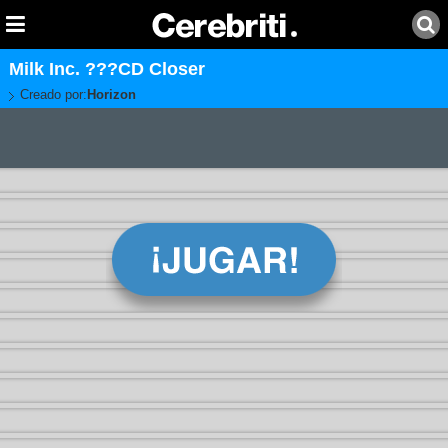
Milk Inc. ???CD Closer
Creado por:
Horizon