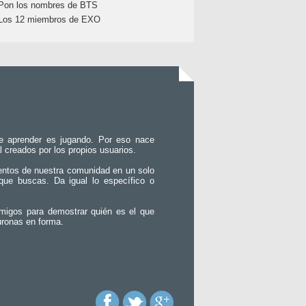
Pon los nombres de BTS
Los 12 miembros de EXO
e aprender es jugando. Por eso nace
l creados por los propios usuarios.
entos de nuestra comunidad en un solo
que buscas. Da igual lo específico o
migos para demostrar quién es el que
uronas en forma.