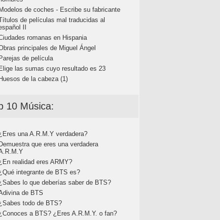
Modelos de coches - Escribe su fabricante
Títulos de películas mal traducidas al
español II
Ciudades romanas en Hispania
Obras principales de Miguel Ángel
Parejas de película
Elige las sumas cuyo resultado es 23
Huesos de la cabeza (1)
p 10 Música:
¿Eres una A.R.M.Y verdadera?
Demuestra que eres una verdadera
A.R.M.Y
¿En realidad eres ARMY?
¿Qué integrante de BTS es?
¿Sabes lo que deberías saber de BTS?
Adivina de BTS
¿Sabes todo de BTS?
¿Conoces a BTS? ¿Eres A.R.M.Y. o fan?