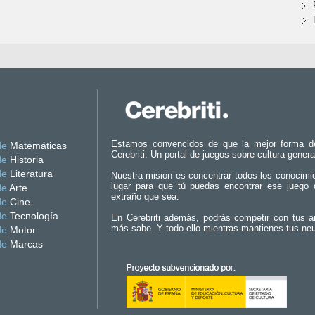
Estamos convencidos de que la mejor forma d
de
Matemáticas
Cerebriti. Un portal de juegos sobre cultura genera
de
Historia
de
Literatura
Nuestra misión es concentrar todos los conocimi
lugar para que tú puedas encontrar ese juego 
de
Arte
extraño que sea.
de
Cine
de
Tecnología
En Cerebriti además, podrás competir con tus a
más sabe. Y todo ello mientras mantienes tus ne
de
Motor
de
Marcas