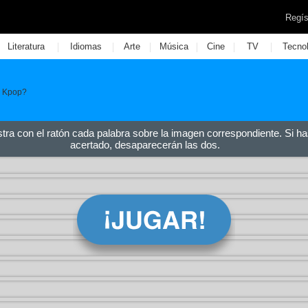
Regís
|
|
|
|
|
|
Literatura
Idiomas
Arte
Música
Cine
TV
Tecno
e Kpop?
stra con el ratón cada palabra sobre la imagen correspondiente. Si ha
acertado, desaparecerán las dos.