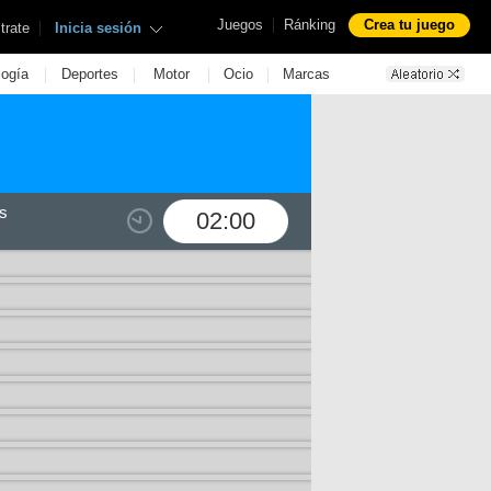
|
Juegos
Ránking
Crea tu juego
|
trate
Inicia sesión
|
|
|
|
logía
Deportes
Motor
Ocio
Marcas
s
02:00