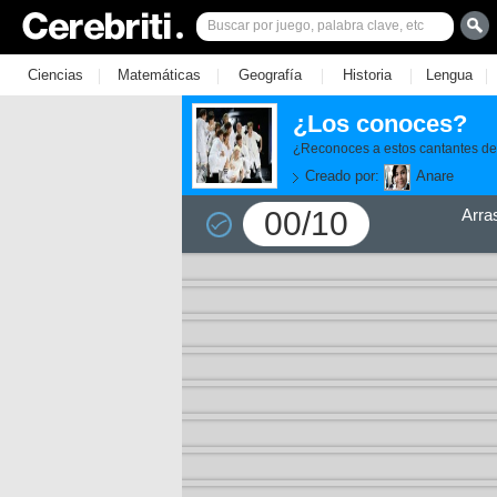
|
|
|
|
|
Ciencias
Matemáticas
Geografía
Historia
Lengua
¿Los conoces?
¿Reconoces a estos cantantes d
Creado por:
Anare
00/10
Arra
11