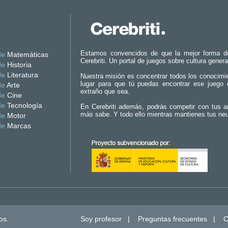
Estamos convencidos de que la mejor forma d
de
Matemáticas
Cerebriti. Un portal de juegos sobre cultura genera
de
Historia
de
Literatura
Nuestra misión es concentrar todos los conocimi
lugar para que tú puedas encontrar ese juego 
de
Arte
extraño que sea.
de
Cine
de
Tecnología
En Cerebriti además, podrás competir con tus a
más sabe. Y todo ello mientras mantienes tus ne
de
Motor
de
Marcas
os.
Soy profesor
|
Preguntas frecuentes
|
C