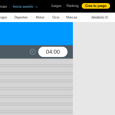
|
Juegos
Ránking
Crea tu juego
|
trate
Inicia sesión
|
|
|
|
logía
Deportes
Motor
Ocio
Marcas
04:00