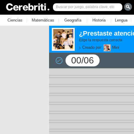
|
|
|
|
|
Ciencias
Matemáticas
Geografía
Historia
Lengua
¿Prestaste atenci
Elige la respuesta correcta
Creado por:
Mini
00/06
11