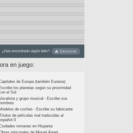
¿Has encontrado algún fallo?
ora en juego:
Capitales de Europa (también Eurasia)
Escribe los planetas según su proximidad
con el Sol
Vocalista y grupo musical - Escribe sus
nombres
Modelos de coches - Escribe su fabricante
Títulos de películas mal traducidas al
español II
Ciudades romanas en Hispania
Obras principales de Miguel Ángel