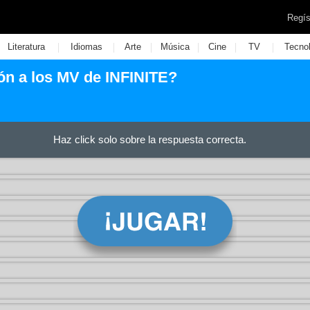
Regís
|
|
|
|
|
|
Literatura
Idiomas
Arte
Música
Cine
TV
Tecno
ón a los MV de INFINITE?
Haz click solo sobre la respuesta correcta.