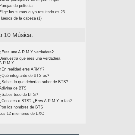
Parejas de película
Elige las sumas cuyo resultado es 23
Huesos de la cabeza (1)
p 10 Música:
¿Eres una A.R.M.Y verdadera?
Demuestra que eres una verdadera
A.R.M.Y
¿En realidad eres ARMY?
¿Qué integrante de BTS es?
¿Sabes lo que deberías saber de BTS?
Adivina de BTS
¿Sabes todo de BTS?
¿Conoces a BTS? ¿Eres A.R.M.Y. o fan?
Pon los nombres de BTS
Los 12 miembros de EXO