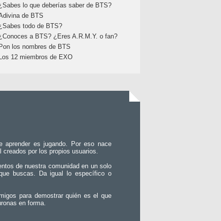
¿Sabes lo que deberías saber de BTS?
Adivina de BTS
¿Sabes todo de BTS?
¿Conoces a BTS? ¿Eres A.R.M.Y. o fan?
Pon los nombres de BTS
Los 12 miembros de EXO
e aprender es jugando. Por eso nace
l creados por los propios usuarios.
entos de nuestra comunidad en un solo
que buscas. Da igual lo específico o
migos para demostrar quién es el que
uronas en forma.