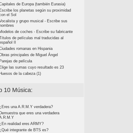
Capitales de Europa (también Eurasia)
Escribe los planetas según su proximidad
con el Sol
Vocalista y grupo musical - Escribe sus
nombres
Modelos de coches - Escribe su fabricante
Títulos de películas mal traducidas al
español II
Ciudades romanas en Hispania
Obras principales de Miguel Ángel
Parejas de película
Elige las sumas cuyo resultado es 23
Huesos de la cabeza (1)
p 10 Música:
¿Eres una A.R.M.Y verdadera?
Demuestra que eres una verdadera
A.R.M.Y
¿En realidad eres ARMY?
¿Qué integrante de BTS es?