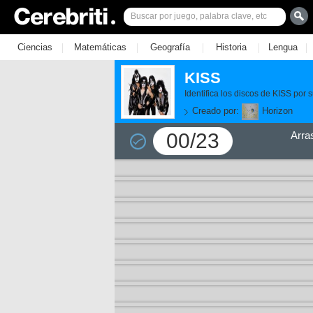
|
|
|
|
|
Ciencias
Matemáticas
Geografía
Historia
Lengua
KISS
Identifica los discos de KISS por
Creado por:
Horizon
00/23
Arra
11