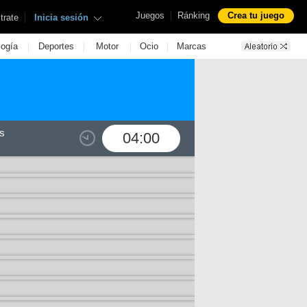
|
Juegos
Ránking
Crea tu juego
|
trate
Inicia sesión
|
|
|
|
logía
Deportes
Motor
Ocio
Marcas
s
04:00