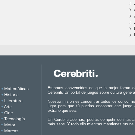
Estamos convencidos de que la mejor forma d
de
Matemáticas
Cerebriti. Un portal de juegos sobre cultura genera
de
Historia
de
Literatura
Nuestra misión es concentrar todos los conocimi
lugar para que tú puedas encontrar ese juego 
de
Arte
extraño que sea.
de
Cine
de
Tecnología
En Cerebriti además, podrás competir con tus a
más sabe. Y todo ello mientras mantienes tus ne
de
Motor
de
Marcas