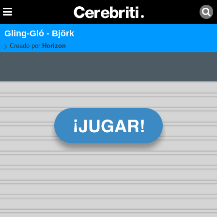
Gling-Gló - Björk
Creado por:
Horizon