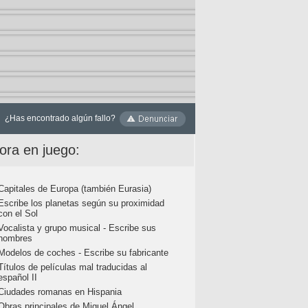
¿Has encontrado algún fallo?
ora en juego:
Capitales de Europa (también Eurasia)
Escribe los planetas según su proximidad
con el Sol
Vocalista y grupo musical - Escribe sus
nombres
Modelos de coches - Escribe su fabricante
Títulos de películas mal traducidas al
español II
Ciudades romanas en Hispania
Obras principales de Miguel Ángel