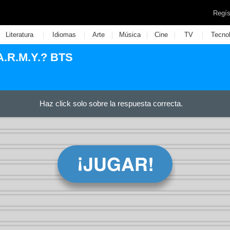
Regís
|
|
|
|
|
|
Literatura
Idiomas
Arte
Música
Cine
TV
Tecno
A.R.M.Y.? BTS
Haz click solo sobre la respuesta correcta.