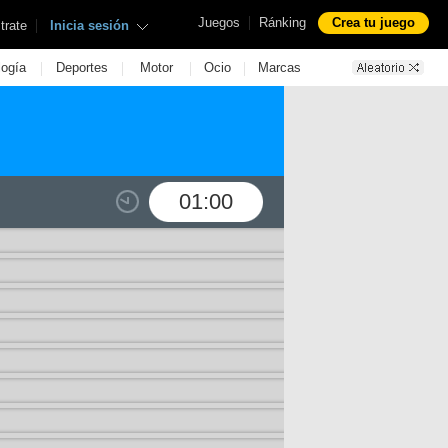
|
Juegos
Ránking
Crea tu juego
|
trate
Inicia sesión
|
|
|
|
logía
Deportes
Motor
Ocio
Marcas
01:00