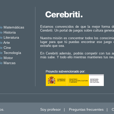
Estamos convencidos de que la mejor forma d
de
Matemáticas
Cerebriti. Un portal de juegos sobre cultura genera
de
Historia
de
Literatura
Nuestra misión es concentrar todos los conocimi
lugar para que tú puedas encontrar ese juego 
de
Arte
extraño que sea.
de
Cine
de
Tecnología
En Cerebriti además, podrás competir con tus a
más sabe. Y todo ello mientras mantienes tus ne
de
Motor
de
Marcas
os.
Soy profesor
|
Preguntas frecuentes
|
C