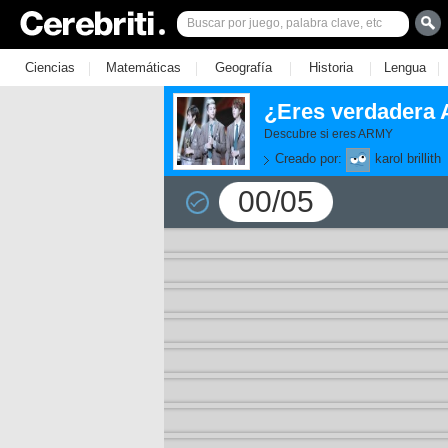
|
|
|
|
|
Ciencias
Matemáticas
Geografía
Historia
Lengua
¿Eres verdadera 
Descubre si eres ARMY
Creado por:
karol brillith
00/05
11