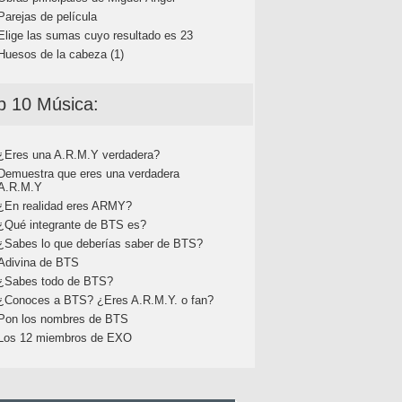
Parejas de película
Elige las sumas cuyo resultado es 23
Huesos de la cabeza (1)
p 10 Música:
¿Eres una A.R.M.Y verdadera?
Demuestra que eres una verdadera
A.R.M.Y
¿En realidad eres ARMY?
¿Qué integrante de BTS es?
¿Sabes lo que deberías saber de BTS?
Adivina de BTS
¿Sabes todo de BTS?
¿Conoces a BTS? ¿Eres A.R.M.Y. o fan?
Pon los nombres de BTS
Los 12 miembros de EXO