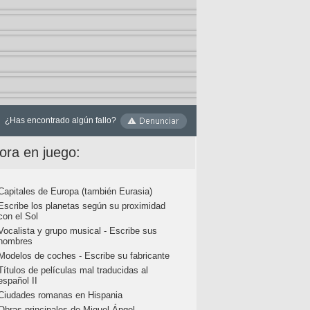
¿Has encontrado algún fallo?
ora en juego:
Capitales de Europa (también Eurasia)
Escribe los planetas según su proximidad
con el Sol
Vocalista y grupo musical - Escribe sus
nombres
Modelos de coches - Escribe su fabricante
Títulos de películas mal traducidas al
español II
Ciudades romanas en Hispania
Obras principales de Miguel Ángel