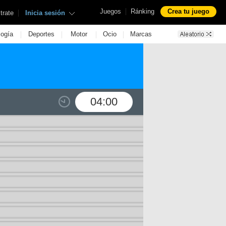
|
Juegos
Ránking
Crea tu juego
|
trate
Inicia sesión
|
|
|
|
logía
Deportes
Motor
Ocio
Marcas
04:00