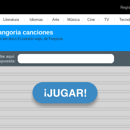
Regís
|
|
|
|
|
|
Literatura
Idiomas
Arte
Música
Cine
TV
Tecno
Fangoria canciones
es del disco El extraño viaje, de Fangoria