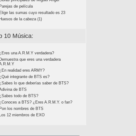
Parejas de película
Elige las sumas cuyo resultado es 23
Huesos de la cabeza (1)
p 10 Música:
¿Eres una A.R.M.Y verdadera?
Demuestra que eres una verdadera
A.R.M.Y
¿En realidad eres ARMY?
¿Qué integrante de BTS es?
¿Sabes lo que deberías saber de BTS?
Adivina de BTS
¿Sabes todo de BTS?
¿Conoces a BTS? ¿Eres A.R.M.Y. o fan?
Pon los nombres de BTS
Los 12 miembros de EXO