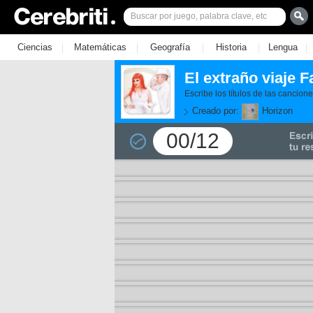
|
|
|
|
|
Ciencias
Matemáticas
Geografía
Historia
Lengua
El extraño viaje 
Escribe los títulos de las cancion
Creado por:
Horizon
00/12
11