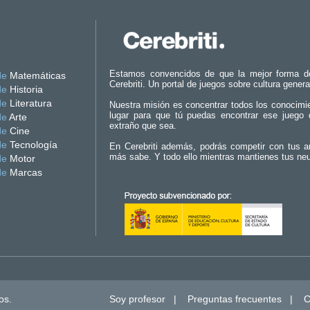
Estamos convencidos de que la mejor forma d
de
Matemáticas
Cerebriti. Un portal de juegos sobre cultura genera
de
Historia
de
Literatura
Nuestra misión es concentrar todos los conocimi
lugar para que tú puedas encontrar ese juego 
de
Arte
extraño que sea.
de
Cine
de
Tecnología
En Cerebriti además, podrás competir con tus a
más sabe. Y todo ello mientras mantienes tus ne
de
Motor
de
Marcas
os.
Soy profesor
|
Preguntas frecuentes
|
C