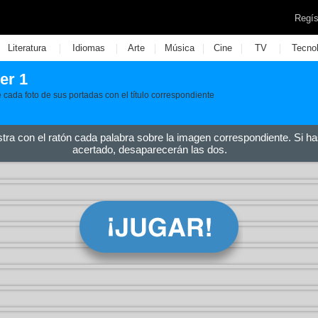
Regís
|
|
|
|
|
|
Literatura
Idiomas
Arte
Música
Cine
TV
Tecno
er 1
e cada foto de sus portadas con el título correspondiente
stra con el ratón cada palabra sobre la imagen correspondiente. Si ha
acertado, desaparecerán las dos.