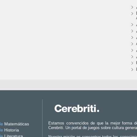
Estamos convencidos de que la mejor forma d
de
Matemáticas
Cerebriti. Un portal de juegos sobre cultura genera
de
Historia
de
Literatura
Nuestra misión es concentrar todos los conocimi