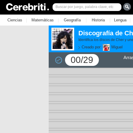
|
|
|
|
|
Ciencias
Matemáticas
Geografía
Historia
Lengua
Discografía de Ch
Identifica los discos de Cher y un
Creado por:
Miguel
00/29
Arra