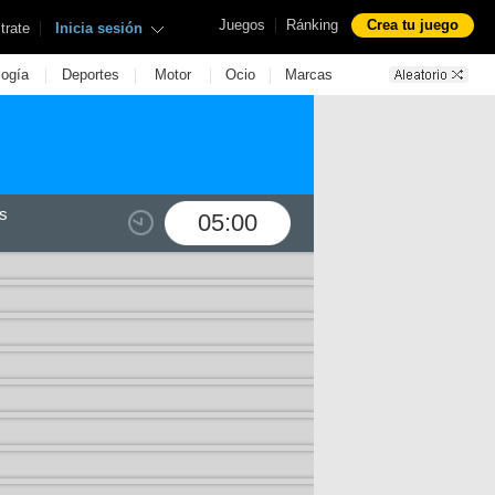
|
Juegos
Ránking
Crea tu juego
|
trate
Inicia sesión
|
|
|
|
logía
Deportes
Motor
Ocio
Marcas
s
05:00