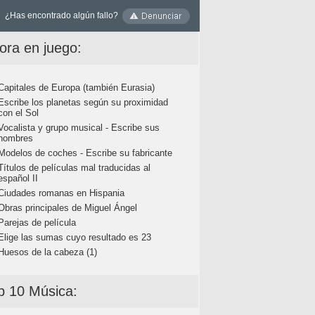
¿Has encontrado algún fallo?
ora en juego:
Capitales de Europa (también Eurasia)
Escribe los planetas según su proximidad
con el Sol
Vocalista y grupo musical - Escribe sus
nombres
Modelos de coches - Escribe su fabricante
Títulos de películas mal traducidas al
español II
Ciudades romanas en Hispania
Obras principales de Miguel Ángel
Parejas de película
Elige las sumas cuyo resultado es 23
Huesos de la cabeza (1)
p 10 Música: