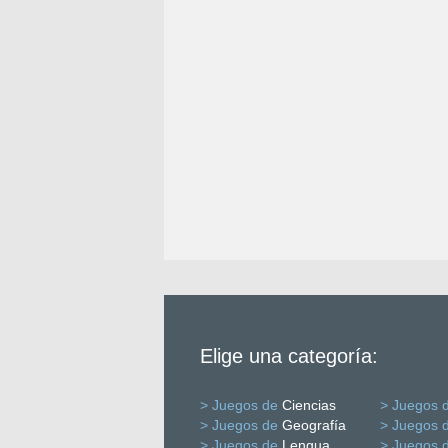
Elige una categoría:
> Juegos de
Ciencias
> Juegos 
> Juegos de
Geografía
> Juegos 
> Juegos de
Lengua
> Juegos 