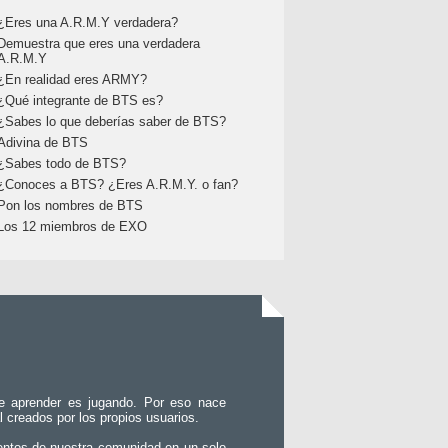
¿Eres una A.R.M.Y verdadera?
Demuestra que eres una verdadera
A.R.M.Y
¿En realidad eres ARMY?
¿Qué integrante de BTS es?
¿Sabes lo que deberías saber de BTS?
Adivina de BTS
¿Sabes todo de BTS?
¿Conoces a BTS? ¿Eres A.R.M.Y. o fan?
Pon los nombres de BTS
Los 12 miembros de EXO
e aprender es jugando. Por eso nace
l creados por los propios usuarios.
entos de nuestra comunidad en un solo