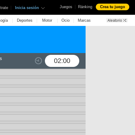
|
Juegos
Ránking
Crea tu juego
|
trate
Inicia sesión
|
|
|
|
logía
Deportes
Motor
Ocio
Marcas
s
02:00