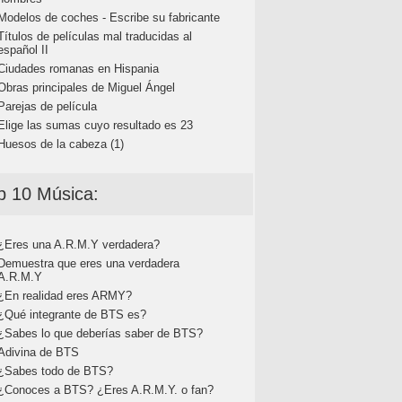
Modelos de coches - Escribe su fabricante
Títulos de películas mal traducidas al
español II
Ciudades romanas en Hispania
Obras principales de Miguel Ángel
Parejas de película
Elige las sumas cuyo resultado es 23
Huesos de la cabeza (1)
p 10 Música:
¿Eres una A.R.M.Y verdadera?
Demuestra que eres una verdadera
A.R.M.Y
¿En realidad eres ARMY?
¿Qué integrante de BTS es?
¿Sabes lo que deberías saber de BTS?
Adivina de BTS
¿Sabes todo de BTS?
¿Conoces a BTS? ¿Eres A.R.M.Y. o fan?