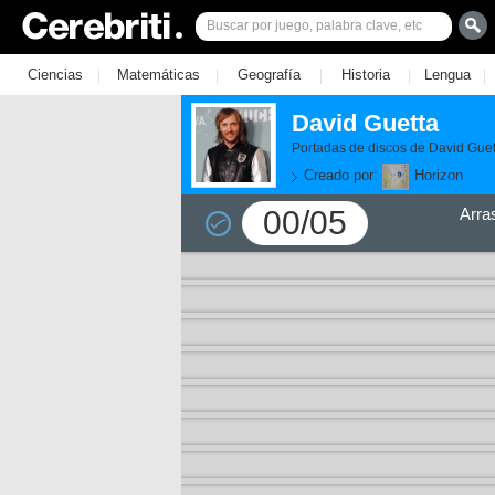
|
|
|
|
|
Ciencias
Matemáticas
Geografía
Historia
Lengua
David Guetta
Portadas de discos de David Guet
Creado por:
Horizon
00/05
Arra
11