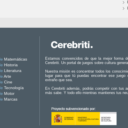
Estamos convencidos de que la mejor forma d
de
Matemáticas
Cerebriti. Un portal de juegos sobre cultura genera
de
Historia
de
Literatura
Nuestra misión es concentrar todos los conocimi
lugar para que tú puedas encontrar ese juego 
de
Arte
extraño que sea.
de
Cine
de
Tecnología
En Cerebriti además, podrás competir con tus a
más sabe. Y todo ello mientras mantienes tus ne
de
Motor
de
Marcas