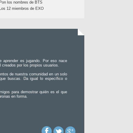
Pon los nombres de BTS
Los 12 miembros de EXO
e aprender es jugando. Por eso nace
l creados por los propios usuarios.
entos de nuestra comunidad en un solo
que buscas. Da igual lo específico o
migos para demostrar quién es el que
uronas en forma.