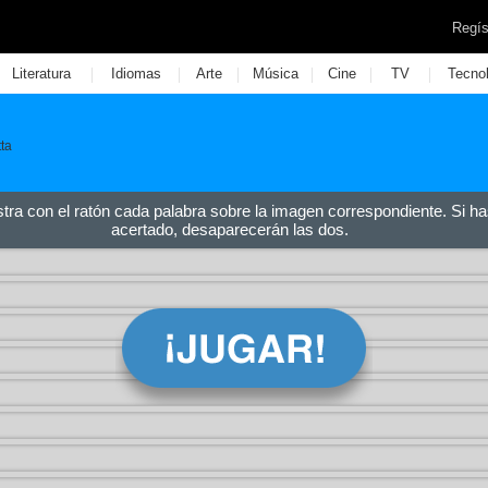
Regís
|
|
|
|
|
|
Literatura
Idiomas
Arte
Música
Cine
TV
Tecno
ta
stra con el ratón cada palabra sobre la imagen correspondiente. Si ha
acertado, desaparecerán las dos.