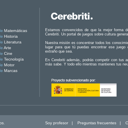
Estamos convencidos de que la mejor forma d
de
Matemáticas
Cerebriti. Un portal de juegos sobre cultura genera
de
Historia
de
Literatura
Nuestra misión es concentrar todos los conocimi
lugar para que tú puedas encontrar ese juego 
de
Arte
extraño que sea.
de
Cine
de
Tecnología
En Cerebriti además, podrás competir con tus a
más sabe. Y todo ello mientras mantienes tus ne
de
Motor
de
Marcas
os.
Soy profesor
|
Preguntas frecuentes
|
C