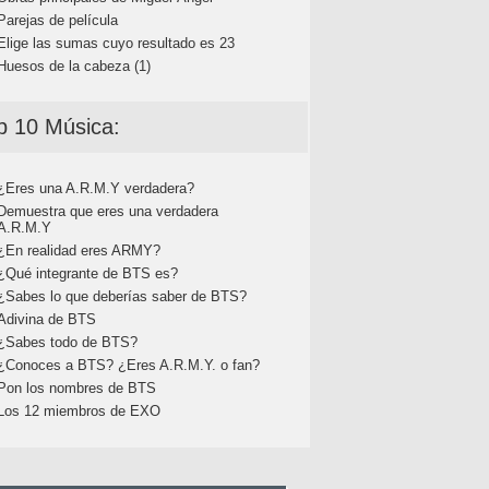
Parejas de película
Elige las sumas cuyo resultado es 23
Huesos de la cabeza (1)
p 10 Música:
¿Eres una A.R.M.Y verdadera?
Demuestra que eres una verdadera
A.R.M.Y
¿En realidad eres ARMY?
¿Qué integrante de BTS es?
¿Sabes lo que deberías saber de BTS?
Adivina de BTS
¿Sabes todo de BTS?
¿Conoces a BTS? ¿Eres A.R.M.Y. o fan?
Pon los nombres de BTS
Los 12 miembros de EXO