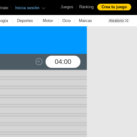
|
Juegos
Ránking
Crea tu juego
|
trate
Inicia sesión
|
|
|
|
logía
Deportes
Motor
Ocio
Marcas
04:00