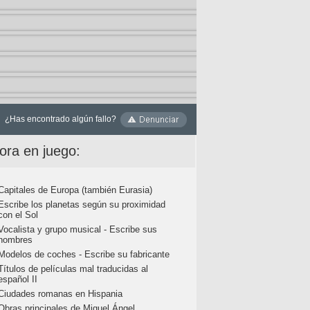
¿Has encontrado algún fallo?
ora en juego:
Capitales de Europa (también Eurasia)
Escribe los planetas según su proximidad
con el Sol
Vocalista y grupo musical - Escribe sus
nombres
Modelos de coches - Escribe su fabricante
Títulos de películas mal traducidas al
español II
Ciudades romanas en Hispania
Obras principales de Miguel Ángel