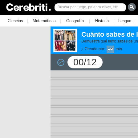
|
|
|
|
|
Ciencias
Matemáticas
Geografía
Historia
Lengua
Cuánto sabes de 
Demuestra qué tanto sabes de un
Creado por:
min
00/12
11