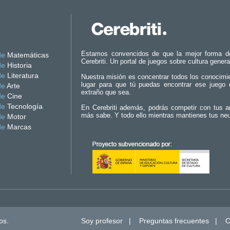
Estamos convencidos de que la mejor forma d
de
Matemáticas
Cerebriti. Un portal de juegos sobre cultura genera
de
Historia
de
Literatura
Nuestra misión es concentrar todos los conocimi
lugar para que tú puedas encontrar ese juego 
de
Arte
extraño que sea.
de
Cine
de
Tecnología
En Cerebriti además, podrás competir con tus a
más sabe. Y todo ello mientras mantienes tus ne
de
Motor
de
Marcas
os.
Soy profesor
|
Preguntas frecuentes
|
C