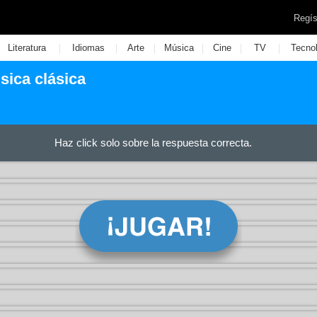
Regís
|
|
|
|
|
|
Literatura
Idiomas
Arte
Música
Cine
TV
Tecno
ica clásica
Haz click solo sobre la respuesta correcta.