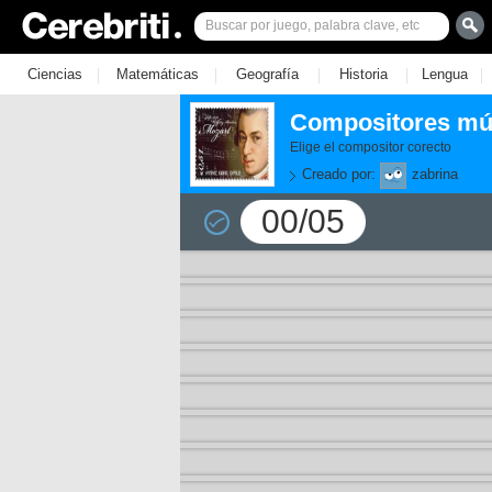
|
|
|
|
|
Ciencias
Matemáticas
Geografía
Historia
Lengua
Compositores mús
Elige el compositor corecto
Creado por:
zabrina
00/05
11