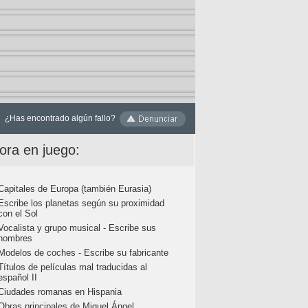
¿Has encontrado algún fallo?
ora en juego:
Capitales de Europa (también Eurasia)
Escribe los planetas según su proximidad
con el Sol
Vocalista y grupo musical - Escribe sus
nombres
Modelos de coches - Escribe su fabricante
Títulos de películas mal traducidas al
español II
Ciudades romanas en Hispania
Obras principales de Miguel Ángel