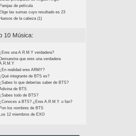
Parejas de película
Elige las sumas cuyo resultado es 23
Huesos de la cabeza (1)
p 10 Música:
¿Eres una A.R.M.Y verdadera?
Demuestra que eres una verdadera
A.R.M.Y
¿En realidad eres ARMY?
¿Qué integrante de BTS es?
¿Sabes lo que deberías saber de BTS?
Adivina de BTS
¿Sabes todo de BTS?
¿Conoces a BTS? ¿Eres A.R.M.Y. o fan?
Pon los nombres de BTS
Los 12 miembros de EXO