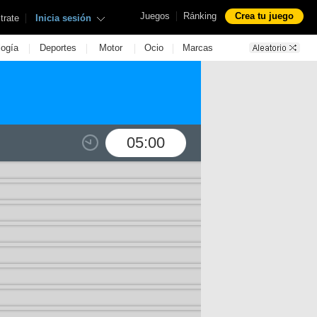
|
Juegos
Ránking
Crea tu juego
|
trate
Inicia sesión
|
|
|
|
logía
Deportes
Motor
Ocio
Marcas
05:00