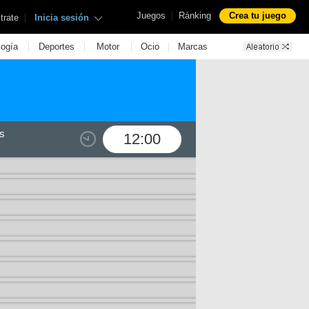
|
Juegos
Ránking
Crea tu juego
|
trate
Inicia sesión
|
|
|
|
logía
Deportes
Motor
Ocio
Marcas
s
12:00