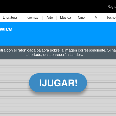
Regís
|
|
|
|
|
|
Literatura
Idiomas
Arte
Música
Cine
TV
Tecno
Twice
stra con el ratón cada palabra sobre la imagen correspondiente. Si ha
acertado, desaparecerán las dos.