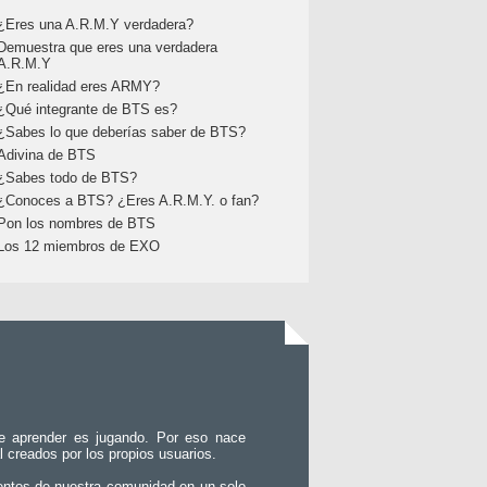
¿Eres una A.R.M.Y verdadera?
Demuestra que eres una verdadera
A.R.M.Y
¿En realidad eres ARMY?
¿Qué integrante de BTS es?
¿Sabes lo que deberías saber de BTS?
Adivina de BTS
¿Sabes todo de BTS?
¿Conoces a BTS? ¿Eres A.R.M.Y. o fan?
Pon los nombres de BTS
Los 12 miembros de EXO
e aprender es jugando. Por eso nace
l creados por los propios usuarios.
entos de nuestra comunidad en un solo