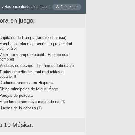
¿Has encontrado algún fallo?
ora en juego:
Capitales de Europa (también Eurasia)
Escribe los planetas según su proximidad
con el Sol
Vocalista y grupo musical - Escribe sus
nombres
Modelos de coches - Escribe su fabricante
Títulos de películas mal traducidas al
español II
Ciudades romanas en Hispania
Obras principales de Miguel Ángel
Parejas de película
Elige las sumas cuyo resultado es 23
Huesos de la cabeza (1)
p 10 Música: