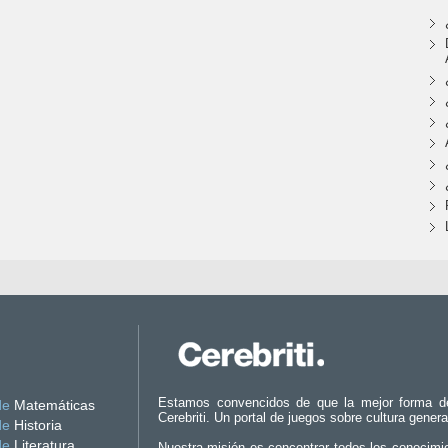
Estamos convencidos de que la mejor forma d
de
Matemáticas
Cerebriti. Un portal de juegos sobre cultura genera
de
Historia
de
Literatura
Nuestra misión es concentrar todos los conocimi