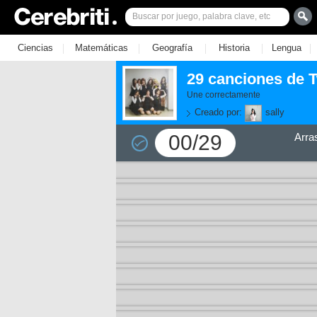
|
|
|
|
|
Ciencias
Matemáticas
Geografía
Historia
Lengua
29 canciones de 
Une correctamente
Creado por:
sally
00/29
Arra