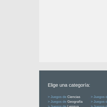
Elige una categoría:
> Juegos de
Ciencias
> Juegos 
> Juegos de
Geografía
> Juegos 
> Juegos de
Lengua
> Juegos 