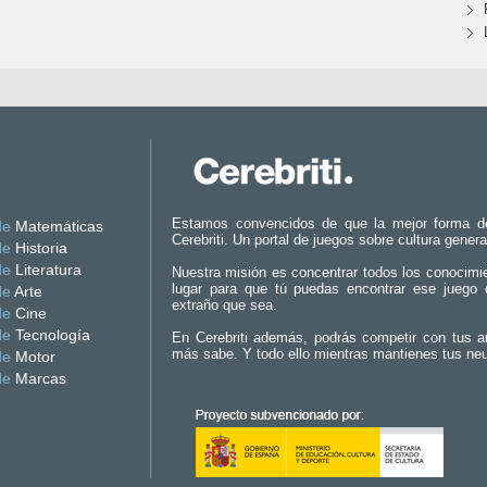
Estamos convencidos de que la mejor forma d
de
Matemáticas
Cerebriti. Un portal de juegos sobre cultura genera
de
Historia
de
Literatura
Nuestra misión es concentrar todos los conocimi
lugar para que tú puedas encontrar ese juego 
de
Arte
extraño que sea.
de
Cine
de
Tecnología
En Cerebriti además, podrás competir con tus a
más sabe. Y todo ello mientras mantienes tus ne
de
Motor
de
Marcas