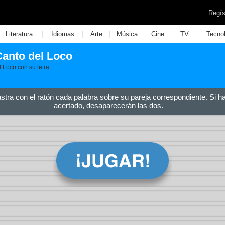
Regís
|
|
|
|
|
|
Literatura
Idiomas
Arte
Música
Cine
TV
Tecno
Canto del Loco
 Loco con su letra
astra con el ratón cada palabra sobre su pareja correspondiente. Si h
acertado, desaparecerán las dos.