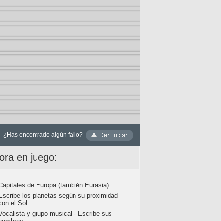
¿Has encontrado algún fallo?
ora en juego:
Capitales de Europa (también Eurasia)
Escribe los planetas según su proximidad
con el Sol
Vocalista y grupo musical - Escribe sus
nombres