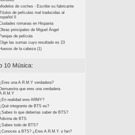
Modelos de coches - Escribe su fabricante
Títulos de películas mal traducidas al
español II
Ciudades romanas en Hispania
Obras principales de Miguel Ángel
Parejas de película
Elige las sumas cuyo resultado es 23
Huesos de la cabeza (1)
p 10 Música:
¿Eres una A.R.M.Y verdadera?
Demuestra que eres una verdadera
A.R.M.Y
¿En realidad eres ARMY?
¿Qué integrante de BTS es?
¿Sabes lo que deberías saber de BTS?
Adivina de BTS
¿Sabes todo de BTS?
¿Conoces a BTS? ¿Eres A.R.M.Y. o fan?