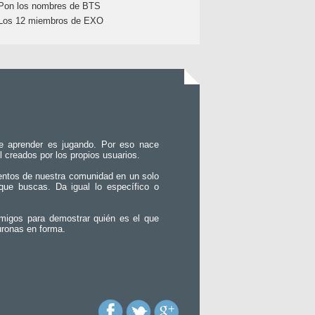
Pon los nombres de BTS
Los 12 miembros de EXO
e aprender es jugando. Por eso nace
l creados por los propios usuarios.
entos de nuestra comunidad en un solo
que buscas. Da igual lo específico o
migos para demostrar quién es el que
uronas en forma.