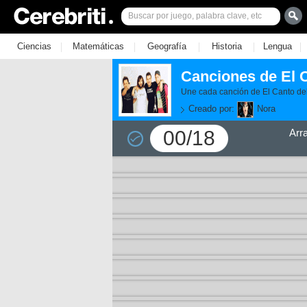
|
|
|
|
|
Ciencias
Matemáticas
Geografía
Historia
Lengua
Canciones de El 
Une cada canción de El Canto del
Creado por:
Nora
00/18
Arr
11