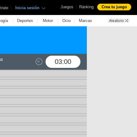
|
Juegos
Ránking
Crea tu juego
|
trate
Inicia sesión
|
|
|
|
logía
Deportes
Motor
Ocio
Marcas
as
03:00