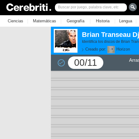
|
|
|
|
|
Ciencias
Matemáticas
Geografía
Historia
Lengua
Brian Transeau D
Identifica los discos de Brian Tr
Creado por:
Horizon
00/11
Arra
11