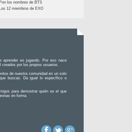
Pon los nombres de BTS
Los 12 miembros de EXO
e aprender es jugando. Por eso nace
l creados por los propios usuarios.
entos de nuestra comunidad en un solo
que buscas. Da igual lo específico o
migos para demostrar quién es el que
uronas en forma.