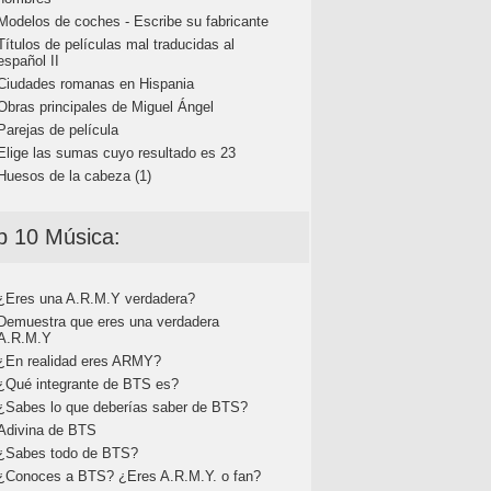
Modelos de coches - Escribe su fabricante
Títulos de películas mal traducidas al
español II
Ciudades romanas en Hispania
Obras principales de Miguel Ángel
Parejas de película
Elige las sumas cuyo resultado es 23
Huesos de la cabeza (1)
p 10 Música:
¿Eres una A.R.M.Y verdadera?
Demuestra que eres una verdadera
A.R.M.Y
¿En realidad eres ARMY?
¿Qué integrante de BTS es?
¿Sabes lo que deberías saber de BTS?
Adivina de BTS
¿Sabes todo de BTS?
¿Conoces a BTS? ¿Eres A.R.M.Y. o fan?