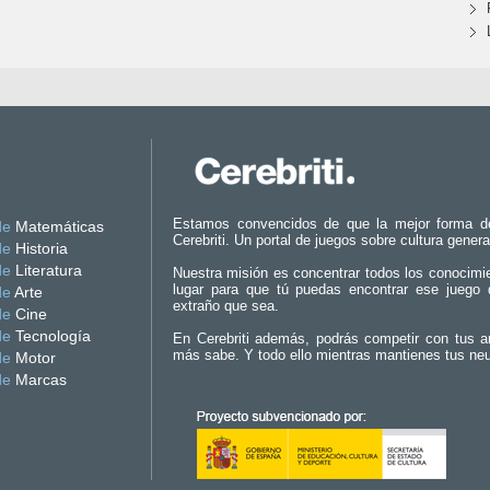
Estamos convencidos de que la mejor forma d
de
Matemáticas
Cerebriti. Un portal de juegos sobre cultura genera
de
Historia
de
Literatura
Nuestra misión es concentrar todos los conocimi
lugar para que tú puedas encontrar ese juego 
de
Arte
extraño que sea.
de
Cine
de
Tecnología
En Cerebriti además, podrás competir con tus a
más sabe. Y todo ello mientras mantienes tus ne
de
Motor
de
Marcas