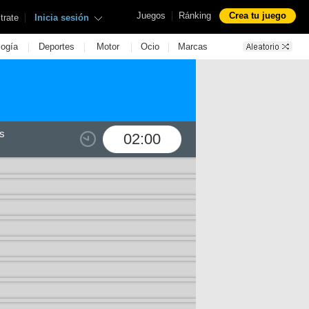
|
Juegos
Ránking
Crea tu juego
|
trate
Inicia sesión
|
|
|
|
logía
Deportes
Motor
Ocio
Marcas
s
02:00