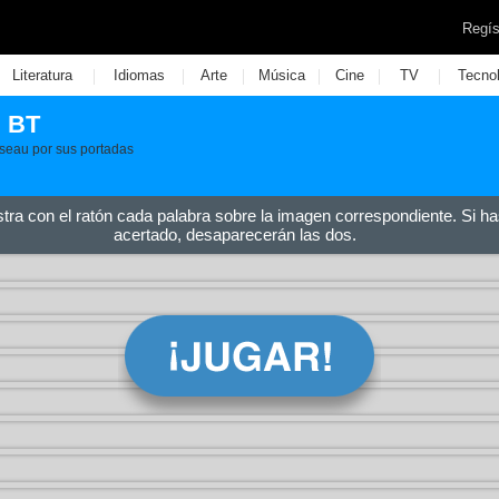
Regís
|
|
|
|
|
|
Literatura
Idiomas
Arte
Música
Cine
TV
Tecno
j BT
anseau por sus portadas
stra con el ratón cada palabra sobre la imagen correspondiente. Si ha
acertado, desaparecerán las dos.