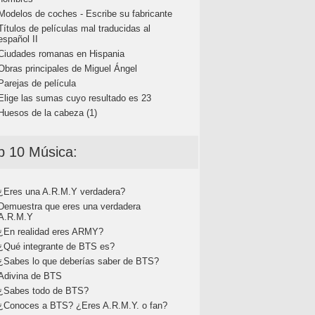
Modelos de coches - Escribe su fabricante
Títulos de películas mal traducidas al
español II
Ciudades romanas en Hispania
Obras principales de Miguel Ángel
Parejas de película
Elige las sumas cuyo resultado es 23
Huesos de la cabeza (1)
p 10 Música:
¿Eres una A.R.M.Y verdadera?
Demuestra que eres una verdadera
A.R.M.Y
¿En realidad eres ARMY?
¿Qué integrante de BTS es?
¿Sabes lo que deberías saber de BTS?
Adivina de BTS
¿Sabes todo de BTS?
¿Conoces a BTS? ¿Eres A.R.M.Y. o fan?