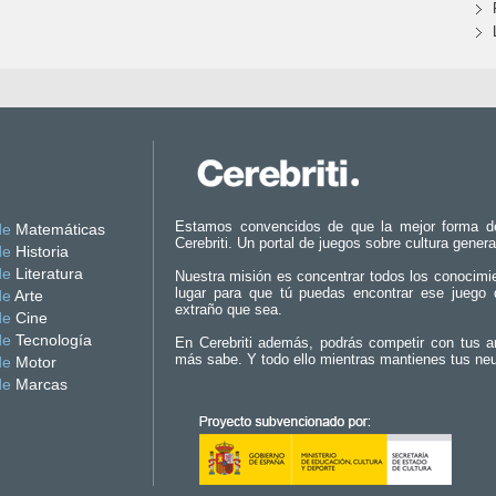
Estamos convencidos de que la mejor forma d
de
Matemáticas
Cerebriti. Un portal de juegos sobre cultura genera
de
Historia
de
Literatura
Nuestra misión es concentrar todos los conocimi
lugar para que tú puedas encontrar ese juego 
de
Arte
extraño que sea.
de
Cine
de
Tecnología
En Cerebriti además, podrás competir con tus a
más sabe. Y todo ello mientras mantienes tus ne
de
Motor
de
Marcas