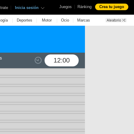
|
Juegos
Ránking
Crea tu juego
|
trate
Inicia sesión
|
|
|
|
logía
Deportes
Motor
Ocio
Marcas
s
12:00