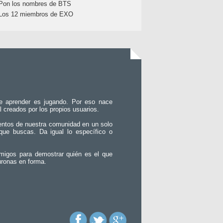
Pon los nombres de BTS
Los 12 miembros de EXO
e aprender es jugando. Por eso nace
l creados por los propios usuarios.
entos de nuestra comunidad en un solo
que buscas. Da igual lo específico o
migos para demostrar quién es el que
uronas en forma.