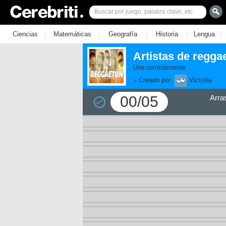
|
|
|
|
|
Ciencias
Matemáticas
Geografía
Historia
Lengua
Artistas de reggae
Une correctamente
Creado por:
Victoria
00/05
Arra
11