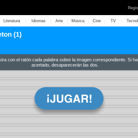
Regís
|
|
|
|
|
|
Literatura
Idiomas
Arte
Música
Cine
TV
Tecno
ton (1)
stra con el ratón cada palabra sobre la imagen correspondiente. Si ha
acertado, desaparecerán las dos.