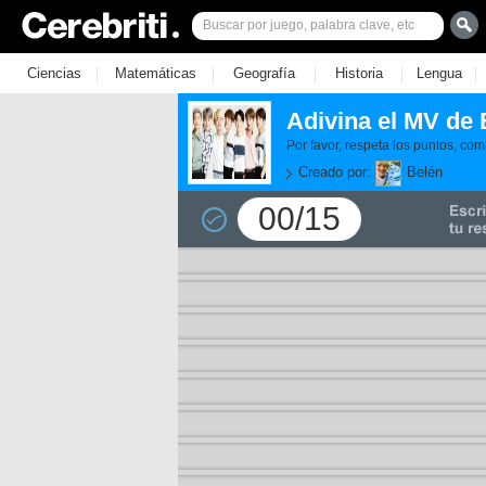
|
|
|
|
|
Ciencias
Matemáticas
Geografía
Historia
Lengua
Adivina el MV de
Por favor, respeta los puntos, com
Creado por:
Belén
00/15
11