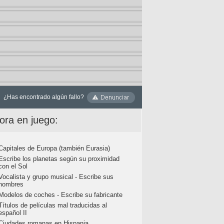
¿Has encontrado algún fallo?
ora en juego:
Capitales de Europa (también Eurasia)
Escribe los planetas según su proximidad
con el Sol
Vocalista y grupo musical - Escribe sus
nombres
Modelos de coches - Escribe su fabricante
Títulos de películas mal traducidas al
español II
Ciudades romanas en Hispania