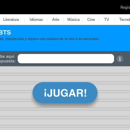
Regís
|
|
|
|
|
|
Literatura
Idiomas
Arte
Música
Cine
TV
Tecno
 BTS
as, mayúsculas y separa una palabra de la otra si es necesario...