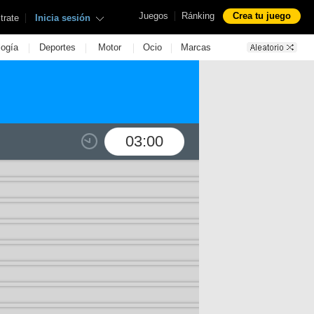
|
Juegos
Ránking
Crea tu juego
|
trate
Inicia sesión
|
|
|
|
logía
Deportes
Motor
Ocio
Marcas
03:00