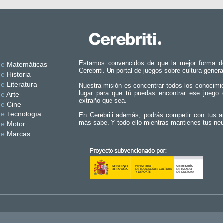
Estamos convencidos de que la mejor forma d
de
Matemáticas
Cerebriti. Un portal de juegos sobre cultura genera
de
Historia
de
Literatura
Nuestra misión es concentrar todos los conocimi
lugar para que tú puedas encontrar ese juego 
de
Arte
extraño que sea.
de
Cine
de
Tecnología
En Cerebriti además, podrás competir con tus a
más sabe. Y todo ello mientras mantienes tus ne
de
Motor
de
Marcas