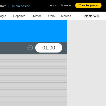
|
Juegos
Ránking
Crea tu juego
|
trate
Inicia sesión
|
|
|
|
logía
Deportes
Motor
Ocio
Marcas
01:00