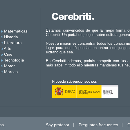
Estamos convencidos de que la mejor forma d
de
Matemáticas
Cerebriti. Un portal de juegos sobre cultura genera
de
Historia
de
Literatura
Nuestra misión es concentrar todos los conocimi
lugar para que tú puedas encontrar ese juego 
de
Arte
extraño que sea.
de
Cine
de
Tecnología
En Cerebriti además, podrás competir con tus a
más sabe. Y todo ello mientras mantienes tus ne
de
Motor
de
Marcas
os.
Soy profesor
|
Preguntas frecuentes
|
C