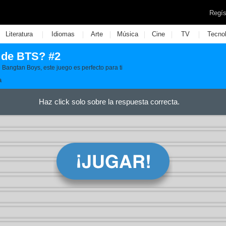
Regís
|
|
|
|
|
|
Literatura
Idiomas
Arte
Música
Cine
TV
Tecno
 de BTS? #2
Bangtan Boys, este juego es perfecto para ti
a
Haz click solo sobre la respuesta correcta.