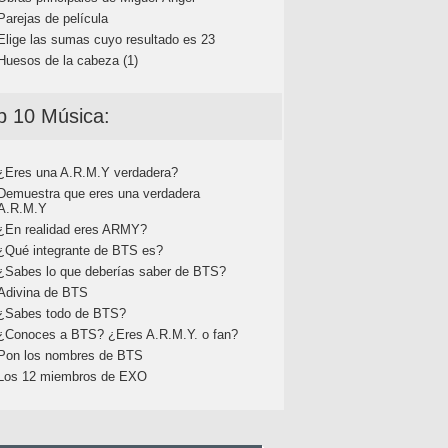
Parejas de película
Elige las sumas cuyo resultado es 23
Huesos de la cabeza (1)
p 10 Música:
¿Eres una A.R.M.Y verdadera?
Demuestra que eres una verdadera
A.R.M.Y
¿En realidad eres ARMY?
¿Qué integrante de BTS es?
¿Sabes lo que deberías saber de BTS?
Adivina de BTS
¿Sabes todo de BTS?
¿Conoces a BTS? ¿Eres A.R.M.Y. o fan?
Pon los nombres de BTS
Los 12 miembros de EXO