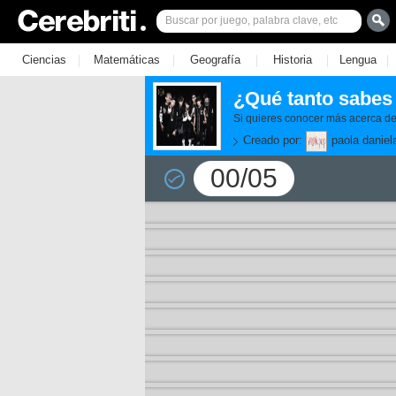
|
|
|
|
|
Ciencias
Matemáticas
Geografía
Historia
Lengua
¿Qué tanto sabes
Si quieres conocer más acerca de 
Creado por:
paola daniel
00/05
11