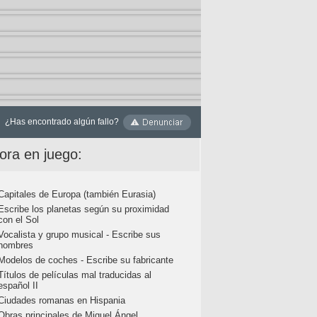
¿Has encontrado algún fallo?
ora en juego:
Capitales de Europa (también Eurasia)
Escribe los planetas según su proximidad
con el Sol
Vocalista y grupo musical - Escribe sus
nombres
Modelos de coches - Escribe su fabricante
Títulos de películas mal traducidas al
español II
Ciudades romanas en Hispania
Obras principales de Miguel Ángel