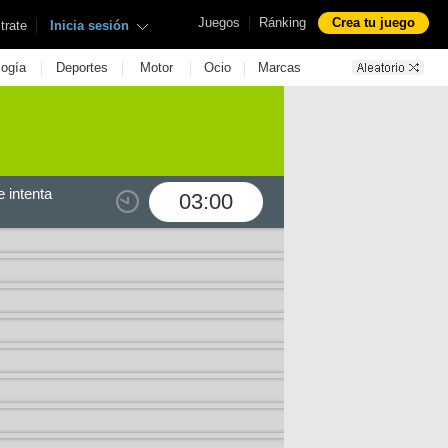
|
Juegos
Ránking
Crea tu juego
|
trate
Inicia sesión
|
|
|
|
logía
Deportes
Motor
Ocio
Marcas
 intenta
03:00