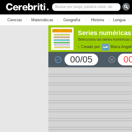
|
|
|
|
|
Ciencias
Matemáticas
Geografía
Historia
Lengua
Series numéricas
Selecciona las series numericas 
Creado por:
María Angel
00/05
0
e los