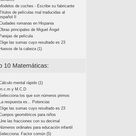
Modelos de coches - Escribe su fabricante
Títulos de películas mal traducidas al
español II
Ciudades romanas en Hispania
Obras principales de Miguel Ángel
Parejas de película
Elige las sumas cuyo resultado es 23
Huesos de la cabeza (1)
p 10 Matemáticas:
Cálculo mental rápido (1)
m.c.m y M.C.D
Selecciona los que son números primos
La respuesta es... Potencias
Elige las sumas cuyo resultado es 23
Cuerpos geométricos para niños
Une las fracciones con su decimal
Números ordinales para educación infantil
Selecciona: Factor común (5)