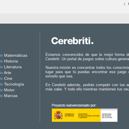
Estamos convencidos de que la mejor forma d
de
Matemáticas
Cerebriti. Un portal de juegos sobre cultura genera
de
Historia
de
Literatura
Nuestra misión es concentrar todos los conocimi
lugar para que tú puedas encontrar ese juego 
de
Arte
extraño que sea.
de
Cine
de
Tecnología
En Cerebriti además, podrás competir con tus a
más sabe. Y todo ello mientras mantienes tus ne
de
Motor
de
Marcas