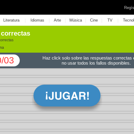
Regís
|
|
|
|
|
|
Literatura
Idiomas
Arte
Música
Cine
TV
Tecno
 correctas
correctas
ina
0/03
Haz click solo sobre las respuestas correctas e
no usar todos los fallos disponibles.