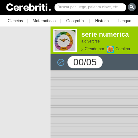
|
|
|
|
|
Ciencias
Matemáticas
Geografía
Historia
Lengua
serie numerica
a divertirse
Creado por:
Carolina
00/05
e los