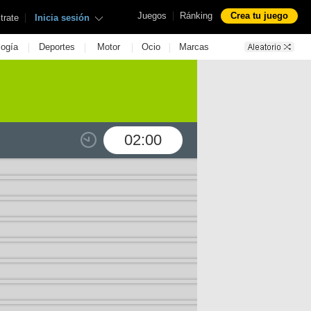
|
Juegos
Ránking
Crea tu juego
|
trate
Inicia sesión
|
|
|
|
logía
Deportes
Motor
Ocio
Marcas
02:00