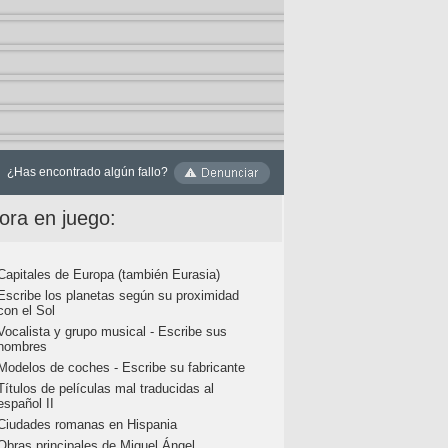
¿Has encontrado algún fallo?
ora en juego:
Capitales de Europa (también Eurasia)
Escribe los planetas según su proximidad
con el Sol
Vocalista y grupo musical - Escribe sus
nombres
Modelos de coches - Escribe su fabricante
Títulos de películas mal traducidas al
español II
Ciudades romanas en Hispania
Obras principales de Miguel Ángel