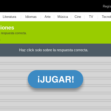
Regís
|
|
|
|
|
|
Literatura
Idiomas
Arte
Música
Cine
TV
Tecno
ciones
a respuesta correcta.
a
Haz click solo sobre la respuesta correcta.