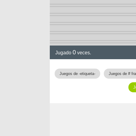
ción
0
Jugado
veces.
Juegos de -etiqueta-
Juegos de # fr
J