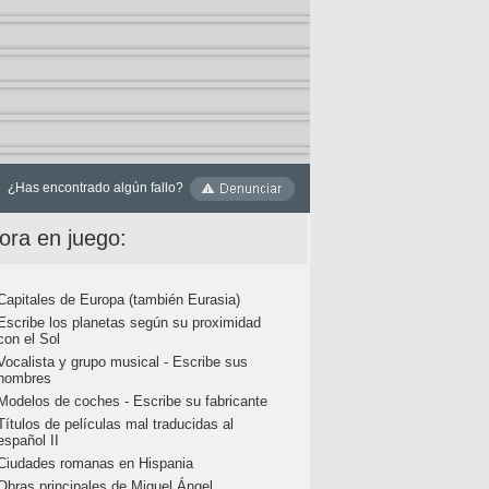
¿Has encontrado algún fallo?
ora en juego:
Capitales de Europa (también Eurasia)
Escribe los planetas según su proximidad
con el Sol
Vocalista y grupo musical - Escribe sus
nombres
Modelos de coches - Escribe su fabricante
Títulos de películas mal traducidas al
español II
Ciudades romanas en Hispania
Obras principales de Miguel Ángel