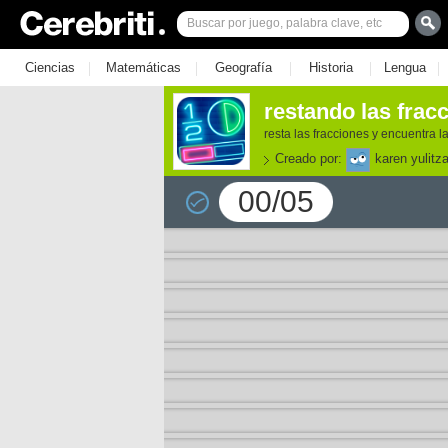
|
|
|
|
|
Ciencias
Matemáticas
Geografía
Historia
Lengua
restando las frac
resta las fracciones y encuentra l
Creado por:
karen yulitz
00/05
e los