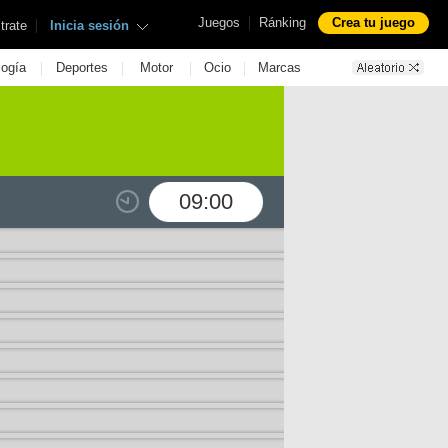
|
Juegos
Ránking
Crea tu juego
|
trate
Inicia sesión
|
|
|
|
logía
Deportes
Motor
Ocio
Marcas
09:00