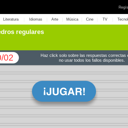
Regís
|
|
|
|
|
|
Literatura
Idiomas
Arte
Música
Cine
TV
Tecno
iedros regulares
0/02
Haz click solo sobre las respuestas correctas e
no usar todos los fallos disponibles.