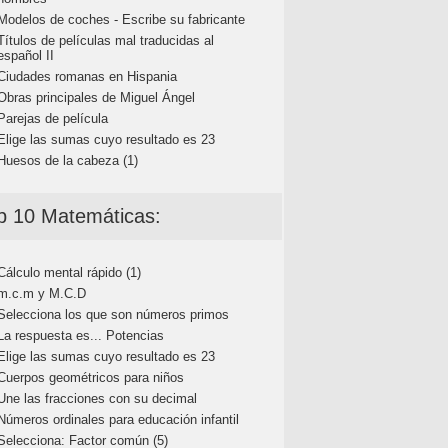
Modelos de coches - Escribe su fabricante
Títulos de películas mal traducidas al
español II
Ciudades romanas en Hispania
Obras principales de Miguel Ángel
Parejas de película
Elige las sumas cuyo resultado es 23
Huesos de la cabeza (1)
p 10 Matemáticas:
Cálculo mental rápido (1)
m.c.m y M.C.D
Selecciona los que son números primos
La respuesta es... Potencias
Elige las sumas cuyo resultado es 23
Cuerpos geométricos para niños
Une las fracciones con su decimal
Números ordinales para educación infantil
Selecciona: Factor común (5)