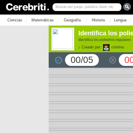
|
|
|
|
|
Ciencias
Matemáticas
Geografía
Historia
Lengua
Identifica los pol
Identifica los poliedros regulares
Creado por:
cristina
00/05
0
e los