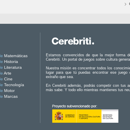
Estamos convencidos de que la mejor forma d
de
Matemáticas
Cerebriti. Un portal de juegos sobre cultura genera
de
Historia
de
Literatura
Nuestra misión es concentrar todos los conocimi
lugar para que tú puedas encontrar ese juego 
de
Arte
extraño que sea.
de
Cine
de
Tecnología
En Cerebriti además, podrás competir con tus a
más sabe. Y todo ello mientras mantienes tus ne
de
Motor
de
Marcas