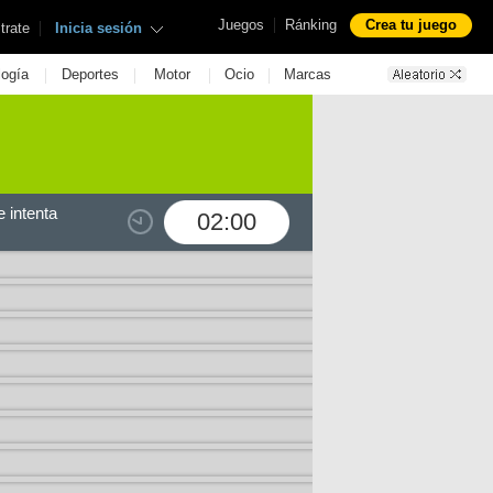
|
Juegos
Ránking
Crea tu juego
|
trate
Inicia sesión
|
|
|
|
logía
Deportes
Motor
Ocio
Marcas
 intenta
02:00