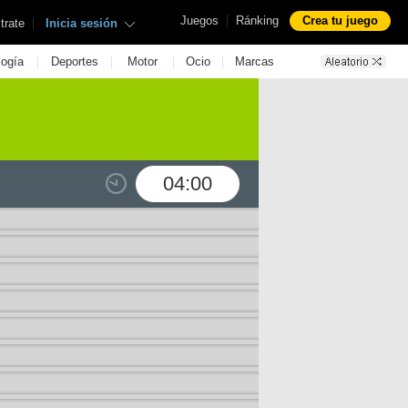
|
Juegos
Ránking
Crea tu juego
|
trate
Inicia sesión
|
|
|
|
logía
Deportes
Motor
Ocio
Marcas
04:00