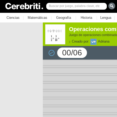
|
|
|
|
|
Ciencias
Matemáticas
Geografía
Historia
Lengua
Operaciones com
Juego de operaciones combinadas 
Creado por:
Adriana
00/06
e los