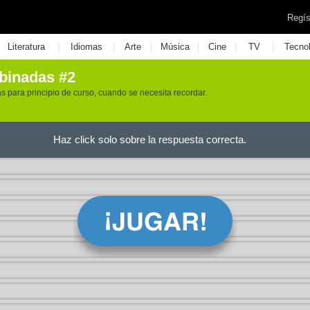
Regís
|
|
|
|
|
|
Literatura
Idiomas
Arte
Música
Cine
TV
Tecno
binadas #2
para principio de curso, cuando se necesita recordar.
Haz click solo sobre la respuesta correcta.