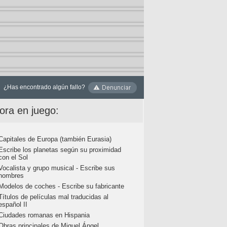
¿Has encontrado algún fallo?
ora en juego:
Capitales de Europa (también Eurasia)
Escribe los planetas según su proximidad
con el Sol
Vocalista y grupo musical - Escribe sus
nombres
Modelos de coches - Escribe su fabricante
Títulos de películas mal traducidas al
español II
Ciudades romanas en Hispania
Obras principales de Miguel Ángel