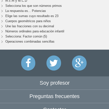
m.c.m y M.C.D
Selecciona los que son números primos
La respuesta es... Potencias
Elige las sumas cuyo resultado es 23
Cuerpos geométricos para niños
Une las fracciones con su decimal
Números ordinales para educación infantil
Selecciona: Factor común (5)
Operaciones combinadas sencillas
Soy profesor
Preguntas frecuentes