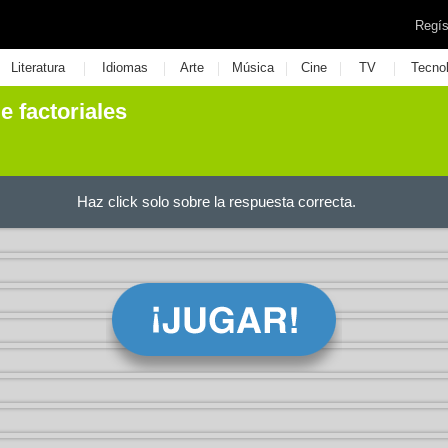
Regís
|
|
|
|
|
|
Literatura
Idiomas
Arte
Música
Cine
TV
Tecno
e factoriales
Haz click solo sobre la respuesta correcta.