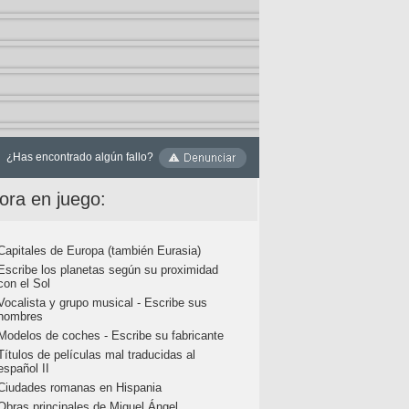
¿Has encontrado algún fallo?
ora en juego:
Capitales de Europa (también Eurasia)
Escribe los planetas según su proximidad
con el Sol
Vocalista y grupo musical - Escribe sus
nombres
Modelos de coches - Escribe su fabricante
Títulos de películas mal traducidas al
español II
Ciudades romanas en Hispania
Obras principales de Miguel Ángel