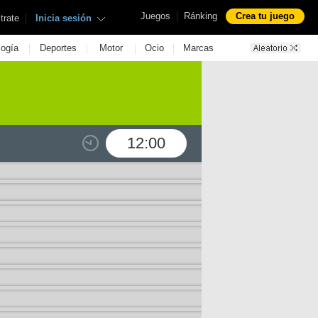
|
Juegos
Ránking
Crea tu juego
|
trate
Inicia sesión
|
|
|
|
logía
Deportes
Motor
Ocio
Marcas
12:00