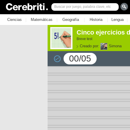
|
|
|
|
|
Ciencias
Matemáticas
Geografía
Historia
Lengua
Cinco ejercicios d
Breve test
Creado por:
Simona
00/05
e los