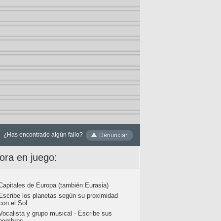
¿Has encontrado algún fallo?
ora en juego:
Capitales de Europa (también Eurasia)
Escribe los planetas según su proximidad
con el Sol
Vocalista y grupo musical - Escribe sus
nombres