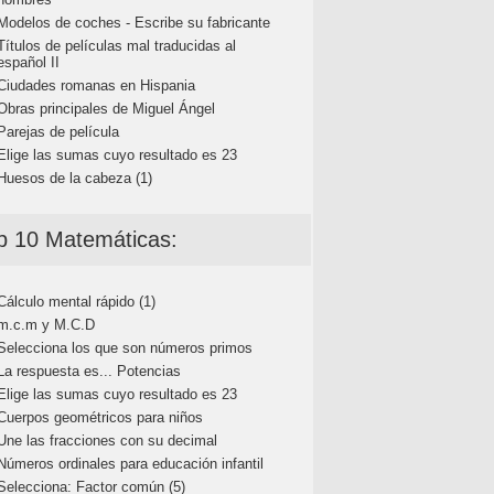
Modelos de coches - Escribe su fabricante
Títulos de películas mal traducidas al
español II
Ciudades romanas en Hispania
Obras principales de Miguel Ángel
Parejas de película
Elige las sumas cuyo resultado es 23
Huesos de la cabeza (1)
p 10 Matemáticas:
Cálculo mental rápido (1)
m.c.m y M.C.D
Selecciona los que son números primos
La respuesta es... Potencias
Elige las sumas cuyo resultado es 23
Cuerpos geométricos para niños
Une las fracciones con su decimal
Números ordinales para educación infantil
Selecciona: Factor común (5)