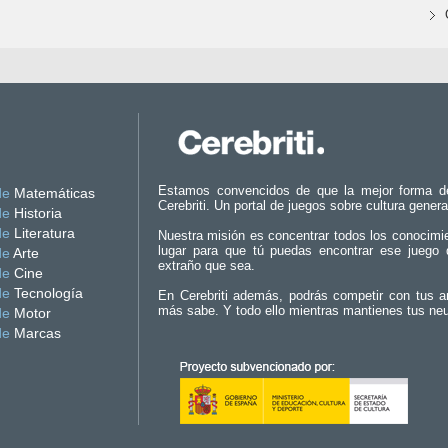
Estamos convencidos de que la mejor forma d
de
Matemáticas
Cerebriti. Un portal de juegos sobre cultura genera
de
Historia
de
Literatura
Nuestra misión es concentrar todos los conocimi
lugar para que tú puedas encontrar ese juego 
de
Arte
extraño que sea.
de
Cine
de
Tecnología
En Cerebriti además, podrás competir con tus a
más sabe. Y todo ello mientras mantienes tus ne
de
Motor
de
Marcas