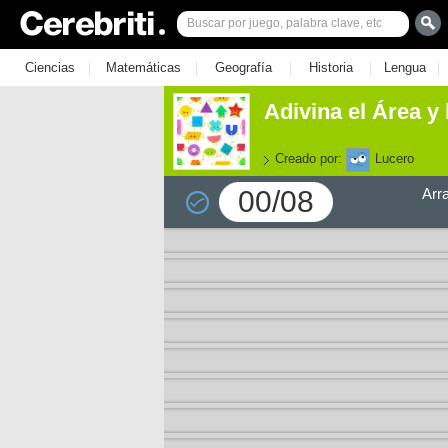
|
|
|
|
|
Ciencias
Matemáticas
Geografía
Historia
Lengua
Adivina el Área y 
Creado por:
Lucero
00/08
Arr
e los