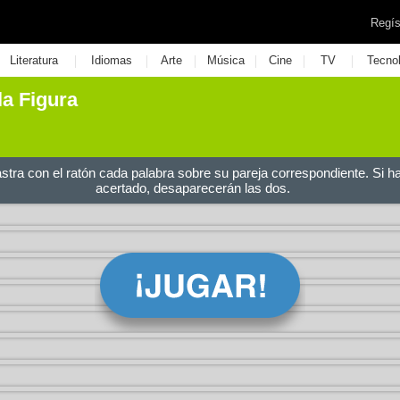
Regís
|
|
|
|
|
|
Literatura
Idiomas
Arte
Música
Cine
TV
Tecno
la Figura
astra con el ratón cada palabra sobre su pareja correspondiente. Si h
acertado, desaparecerán las dos.