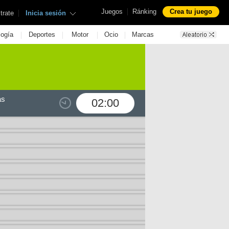
|
Juegos
Ránking
Crea tu juego
|
trate
Inicia sesión
|
|
|
|
logía
Deportes
Motor
Ocio
Marcas
as
02:00