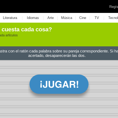
Regís
|
|
|
|
|
|
Literatura
Idiomas
Arte
Música
Cine
TV
Tecno
o cuesta cada cosa?
ada artículos
astra con el ratón cada palabra sobre su pareja correspondiente. Si h
acertado, desaparecerán las dos.