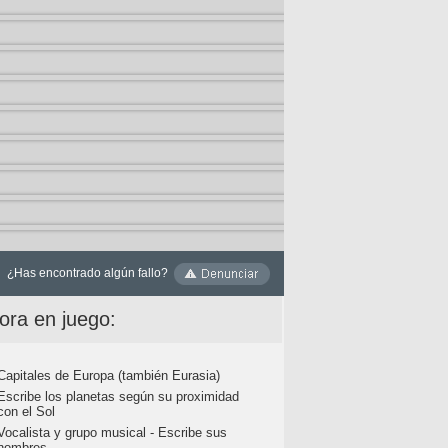
¿Has encontrado algún fallo?
ora en juego:
Capitales de Europa (también Eurasia)
Escribe los planetas según su proximidad
con el Sol
Vocalista y grupo musical - Escribe sus
nombres