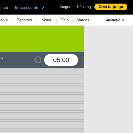
|
Juegos
Ránking
Crea tu juego
|
trate
Inicia sesión
|
|
|
|
logía
Deportes
Motor
Ocio
Marcas
as
05:00