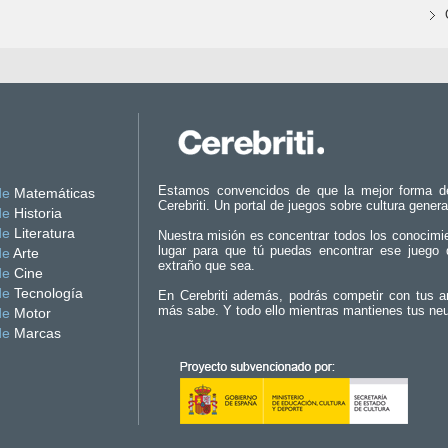
Estamos convencidos de que la mejor forma d
de
Matemáticas
Cerebriti. Un portal de juegos sobre cultura genera
de
Historia
de
Literatura
Nuestra misión es concentrar todos los conocimi
lugar para que tú puedas encontrar ese juego 
de
Arte
extraño que sea.
de
Cine
de
Tecnología
En Cerebriti además, podrás competir con tus a
más sabe. Y todo ello mientras mantienes tus ne
de
Motor
de
Marcas