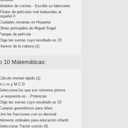
Modelos de coches - Escribe su fabricante
Títulos de películas mal traducidas al
español II
Ciudades romanas en Hispania
Obras principales de Miguel Ángel
Parejas de película
Elige las sumas cuyo resultado es 23
Huesos de la cabeza (1)
p 10 Matemáticas:
Cálculo mental rápido (1)
m.c.m y M.C.D
Selecciona los que son números primos
La respuesta es... Potencias
Elige las sumas cuyo resultado es 23
Cuerpos geométricos para niños
Une las fracciones con su decimal
Números ordinales para educación infantil
Selecciona: Factor común (5)