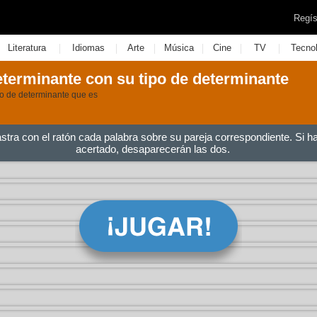
Regís
|
|
|
|
|
|
Literatura
Idiomas
Arte
Música
Cine
TV
Tecno
terminante con su tipo de determinante
po de determinante que es
astra con el ratón cada palabra sobre su pareja correspondiente. Si h
acertado, desaparecerán las dos.