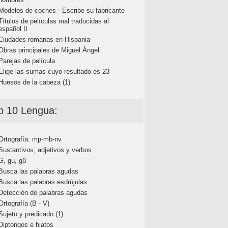
Modelos de coches - Escribe su fabricante
Títulos de películas mal traducidas al
español II
Ciudades romanas en Hispania
Obras principales de Miguel Ángel
Parejas de película
Elige las sumas cuyo resultado es 23
Huesos de la cabeza (1)
p 10 Lengua:
Ortografía: mp-mb-nv
Sustantivos, adjetivos y verbos
G, gu, gü
Busca las palabras agudas
Busca las palabras esdrújulas
Detección de palabras agudas
Ortografía (B - V)
Sujeto y predicado (1)
Diptongos e hiatos