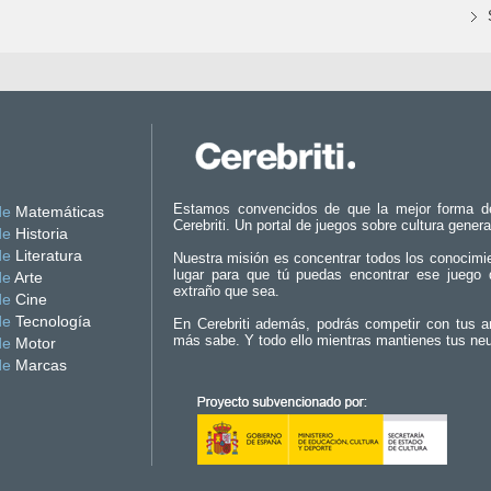
Estamos convencidos de que la mejor forma d
de
Matemáticas
Cerebriti. Un portal de juegos sobre cultura genera
de
Historia
de
Literatura
Nuestra misión es concentrar todos los conocimi
lugar para que tú puedas encontrar ese juego 
de
Arte
extraño que sea.
de
Cine
de
Tecnología
En Cerebriti además, podrás competir con tus a
más sabe. Y todo ello mientras mantienes tus ne
de
Motor
de
Marcas