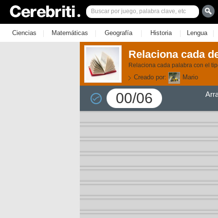
|
|
|
|
|
Ciencias
Matemáticas
Geografía
Historia
Lengua
Relaciona cada de
Relaciona cada palabra con el ti
Creado por:
Mario
00/06
Arr