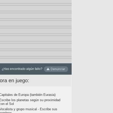
¿Has encontrado algún fallo?
ora en juego:
Capitales de Europa (también Eurasia)
Escribe los planetas según su proximidad
con el Sol
Vocalista y grupo musical - Escribe sus
nombres