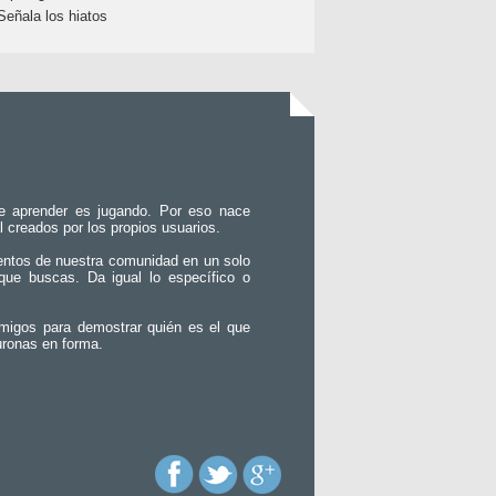
Señala los hiatos
e aprender es jugando. Por eso nace
l creados por los propios usuarios.
entos de nuestra comunidad en un solo
que buscas. Da igual lo específico o
migos para demostrar quién es el que
uronas en forma.