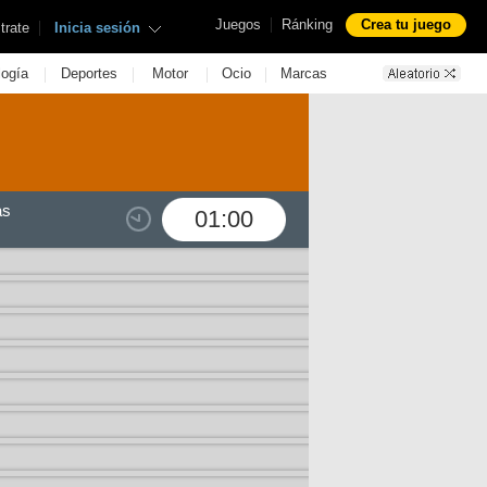
|
Juegos
Ránking
Crea tu juego
|
trate
Inicia sesión
|
|
|
|
logía
Deportes
Motor
Ocio
Marcas
as
01:00