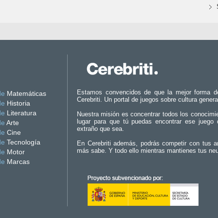
Estamos convencidos de que la mejor forma d
de
Matemáticas
Cerebriti. Un portal de juegos sobre cultura genera
de
Historia
de
Literatura
Nuestra misión es concentrar todos los conocimi
lugar para que tú puedas encontrar ese juego 
de
Arte
extraño que sea.
de
Cine
de
Tecnología
En Cerebriti además, podrás competir con tus a
más sabe. Y todo ello mientras mantienes tus ne
de
Motor
de
Marcas