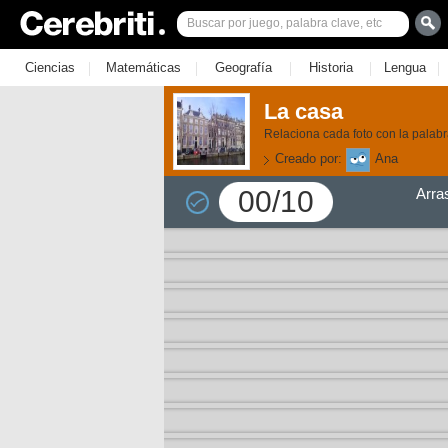
|
|
|
|
|
Ciencias
Matemáticas
Geografía
Historia
Lengua
La casa
Relaciona cada foto con la palab
Creado por:
Ana
00/10
Arra