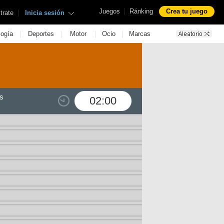
|
Juegos
Ránking
Crea tu juego
|
trate
Inicia sesión
|
|
|
|
logía
Deportes
Motor
Ocio
Marcas
s
02:00