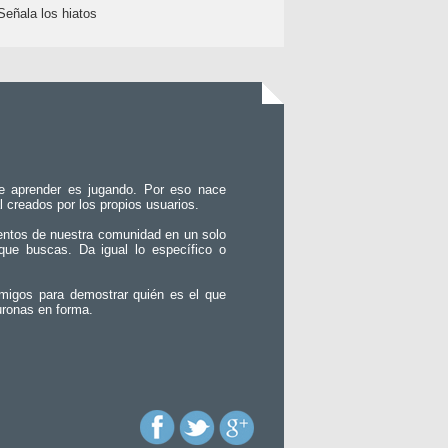
Señala los hiatos
e aprender es jugando. Por eso nace
l creados por los propios usuarios.
entos de nuestra comunidad en un solo
que buscas. Da igual lo específico o
migos para demostrar quién es el que
uronas en forma.