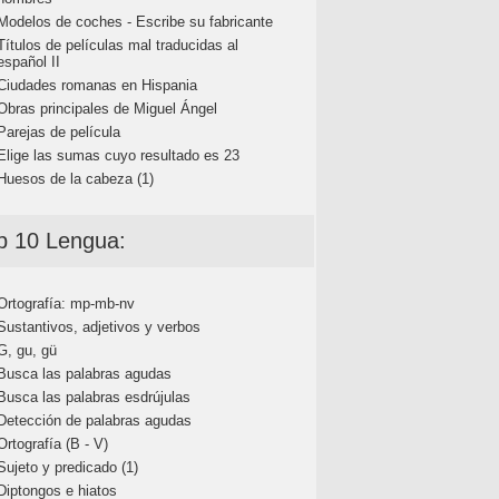
Modelos de coches - Escribe su fabricante
Títulos de películas mal traducidas al
español II
Ciudades romanas en Hispania
Obras principales de Miguel Ángel
Parejas de película
Elige las sumas cuyo resultado es 23
Huesos de la cabeza (1)
p 10 Lengua:
Ortografía: mp-mb-nv
Sustantivos, adjetivos y verbos
G, gu, gü
Busca las palabras agudas
Busca las palabras esdrújulas
Detección de palabras agudas
Ortografía (B - V)
Sujeto y predicado (1)
Diptongos e hiatos