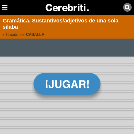
Gramática. Sustantivos/adjetivos de una sola
sílaba
Creado por:
CABALLA