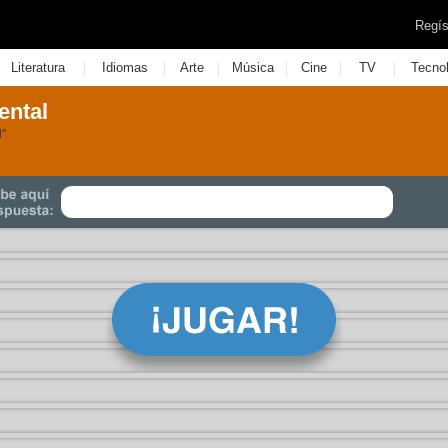
Regís
|
|
|
|
|
|
Literatura
Idiomas
Arte
Música
Cine
TV
Tecno
ental
l"