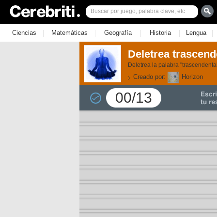
|
|
|
|
|
Ciencias
Matemáticas
Geografía
Historia
Lengua
Deletrea trascend
Deletrea la palabra "trascendenta
Creado por:
Horizon
00/13