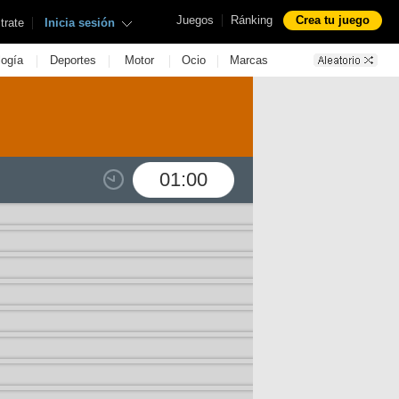
|
Juegos
Ránking
Crea tu juego
|
trate
Inicia sesión
|
|
|
|
logía
Deportes
Motor
Ocio
Marcas
01:00