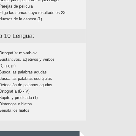
Parejas de película
Elige las sumas cuyo resultado es 23
Huesos de la cabeza (1)
p 10 Lengua:
Ortografía: mp-mb-nv
Sustantivos, adjetivos y verbos
G, gu, gü
Busca las palabras agudas
Busca las palabras esdrújulas
Detección de palabras agudas
Ortografía (B - V)
Sujeto y predicado (1)
Diptongos e hiatos
Señala los hiatos