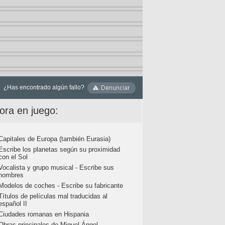
¿Has encontrado algún fallo?
ora en juego:
Capitales de Europa (también Eurasia)
Escribe los planetas según su proximidad
con el Sol
Vocalista y grupo musical - Escribe sus
nombres
Modelos de coches - Escribe su fabricante
Títulos de películas mal traducidas al
español II
Ciudades romanas en Hispania
Obras principales de Miguel Ángel