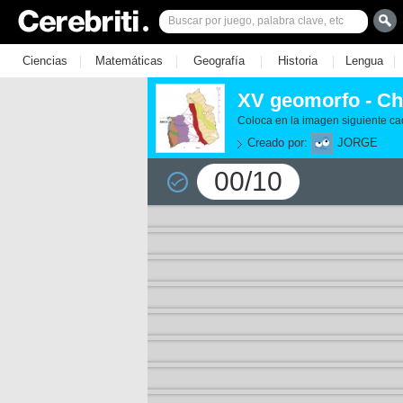
|
|
|
|
|
Ciencias
Matemáticas
Geografía
Historia
Lengua
XV geomorfo - Ch
Coloca en la imagen siguiente ca
Creado por:
JORGE
00/10