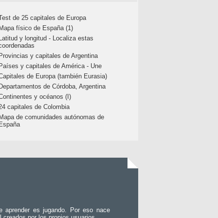
Test de 25 capitales de Europa
Mapa físico de España (1)
Latitud y longitud - Localiza estas
coordenadas
Provincias y capitales de Argentina
Países y capitales de América - Une
Capitales de Europa (también Eurasia)
Departamentos de Córdoba, Argentina
Continentes y océanos (I)
24 capitales de Colombia
Mapa de comunidades autónomas de
España
e aprender es jugando. Por eso nace
l creados por los propios usuarios.