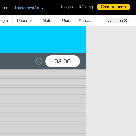
|
Juegos
Ránking
Crea tu juego
|
trate
Inicia sesión
|
|
|
|
logía
Deportes
Motor
Ocio
Marcas
03:00