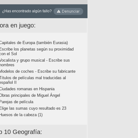
¿Has encontrado algún fallo?
ora en juego:
Capitales de Europa (también Eurasia)
Escribe los planetas según su proximidad
con el Sol
Vocalista y grupo musical - Escribe sus
nombres
Modelos de coches - Escribe su fabricante
Títulos de películas mal traducidas al
español II
Ciudades romanas en Hispania
Obras principales de Miguel Ángel
Parejas de película
Elige las sumas cuyo resultado es 23
Huesos de la cabeza (1)
p 10 Geografía: