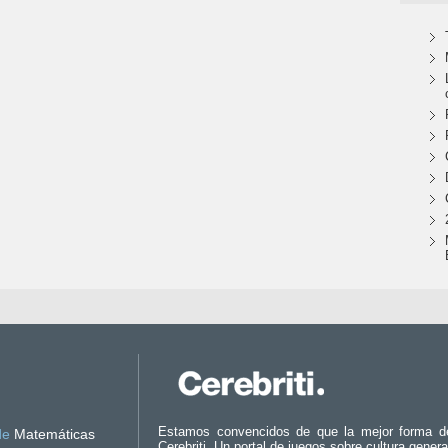
Estamos convencidos de que la mejor forma d
de
Matemáticas
Cerebriti. Un portal de juegos sobre cultura genera