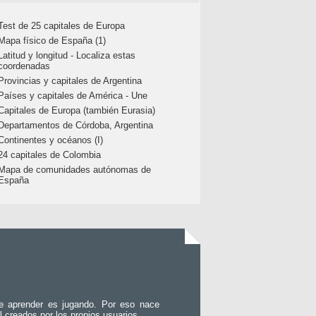
Test de 25 capitales de Europa
Mapa físico de España (1)
Latitud y longitud - Localiza estas
coordenadas
Provincias y capitales de Argentina
Países y capitales de América - Une
Capitales de Europa (también Eurasia)
Departamentos de Córdoba, Argentina
Continentes y océanos (I)
24 capitales de Colombia
Mapa de comunidades autónomas de
España
e aprender es jugando. Por eso nace
l creados por los propios usuarios.