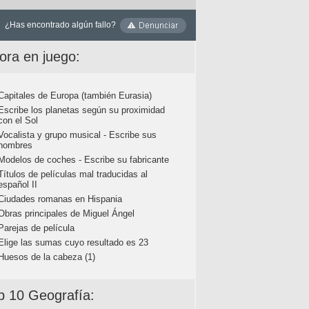
¿Has encontrado algún fallo?
ora en juego:
Capitales de Europa (también Eurasia)
Escribe los planetas según su proximidad
con el Sol
Vocalista y grupo musical - Escribe sus
nombres
Modelos de coches - Escribe su fabricante
Títulos de películas mal traducidas al
español II
Ciudades romanas en Hispania
Obras principales de Miguel Ángel
Parejas de película
Elige las sumas cuyo resultado es 23
Huesos de la cabeza (1)
p 10 Geografía: