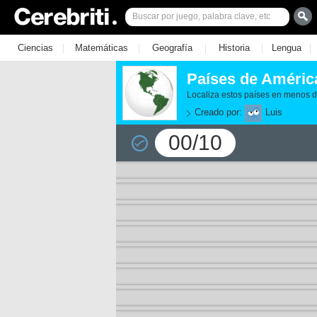
|
|
|
|
|
Ciencias
Matemáticas
Geografía
Historia
Lengua
Países de Améric
Localiza estos países en menos 
Creado por:
Luis
00/10