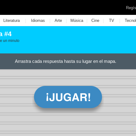
Regís
|
|
|
|
|
|
Literatura
Idiomas
Arte
Música
Cine
TV
Tecno
a #4
de un minuto
Arrastra cada respuesta hasta su lugar en el mapa.