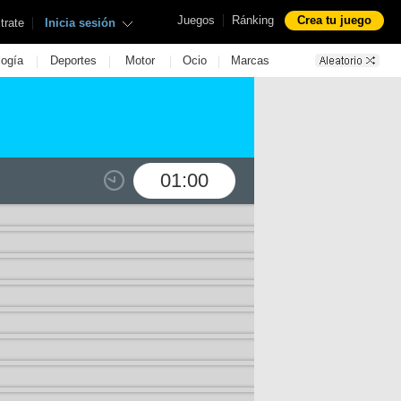
|
Juegos
Ránking
Crea tu juego
|
trate
Inicia sesión
|
|
|
|
logía
Deportes
Motor
Ocio
Marcas
01:00