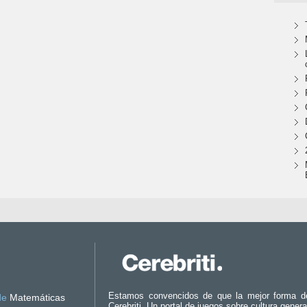
Estamos convencidos de que la mejor forma d
de
Matemáticas
Cerebriti. Un portal de juegos sobre cultura genera