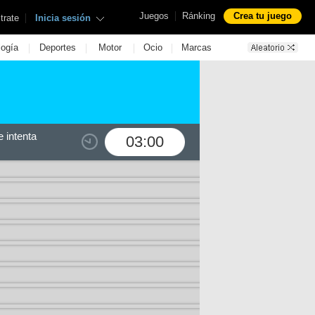
|
Juegos
Ránking
Crea tu juego
|
trate
Inicia sesión
|
|
|
|
logía
Deportes
Motor
Ocio
Marcas
 intenta
03:00