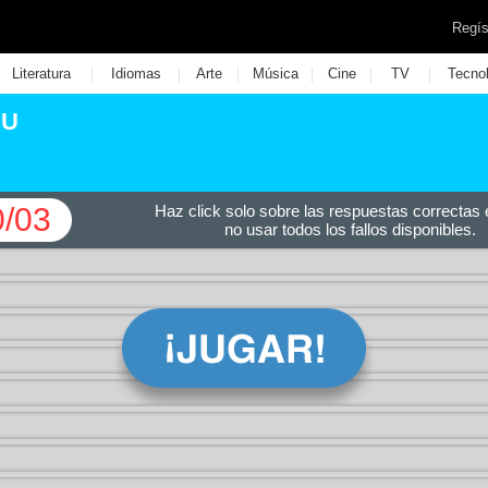
Regís
|
|
|
|
|
|
Literatura
Idiomas
Arte
Música
Cine
TV
Tecno
.U
0/03
Haz click solo sobre las respuestas correctas e
no usar todos los fallos disponibles.