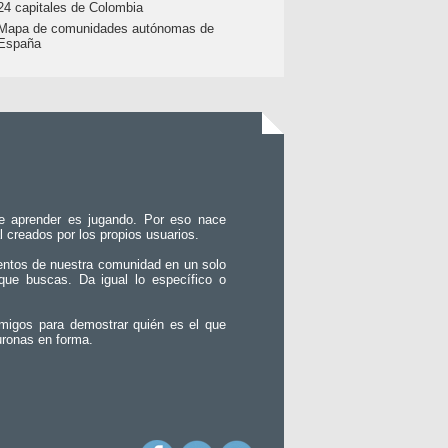
24 capitales de Colombia
Mapa de comunidades autónomas de
España
e aprender es jugando. Por eso nace
l creados por los propios usuarios.
entos de nuestra comunidad en un solo
que buscas. Da igual lo específico o
migos para demostrar quién es el que
uronas en forma.