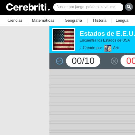
|
|
|
|
|
Ciencias
Matemáticas
Geografía
Historia
Lengua
Estados de E.E.U
Encuentra los Estados de USA
Creado por:
Arii
00/10
0