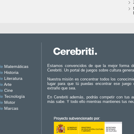
Estamos convencidos de que la mejor forma d
de
Matemáticas
Cerebriti. Un portal de juegos sobre cultura genera
de
Historia
de
Literatura
Nuestra misión es concentrar todos los conocimi
lugar para que tú puedas encontrar ese juego 
de
Arte
extraño que sea.
de
Cine
de
Tecnología
En Cerebriti además, podrás competir con tus a
más sabe. Y todo ello mientras mantienes tus ne
de
Motor
de
Marcas