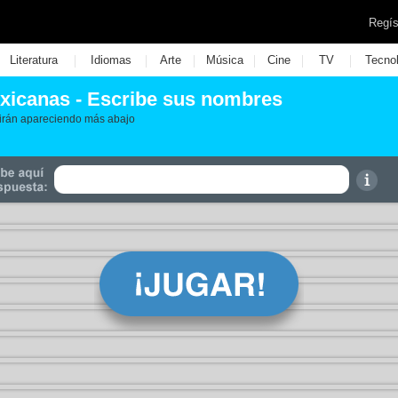
Regís
|
|
|
|
|
|
Literatura
Idiomas
Arte
Música
Cine
TV
Tecno
xicanas - Escribe sus nombres
, irán apareciendo más abajo