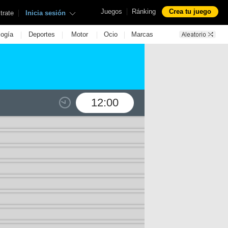
|
Juegos
Ránking
Crea tu juego
|
trate
Inicia sesión
|
|
|
|
logía
Deportes
Motor
Ocio
Marcas
12:00