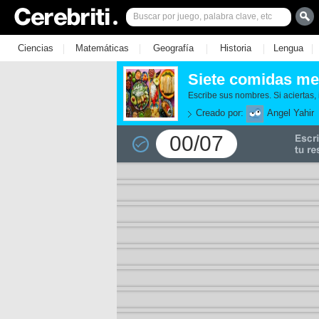
|
|
|
|
|
Ciencias
Matemáticas
Geografía
Historia
Lengua
Siete comidas me
Escribe sus nombres. Si aciertas
Creado por:
Angel Yahir
00/07