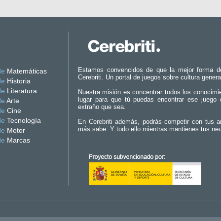
Estamos convencidos de que la mejor forma d
de
Matemáticas
Cerebriti. Un portal de juegos sobre cultura genera
de
Historia
de
Literatura
Nuestra misión es concentrar todos los conocimi
lugar para que tú puedas encontrar ese juego 
de
Arte
extraño que sea.
de
Cine
de
Tecnología
En Cerebriti además, podrás competir con tus a
más sabe. Y todo ello mientras mantienes tus ne
de
Motor
de
Marcas