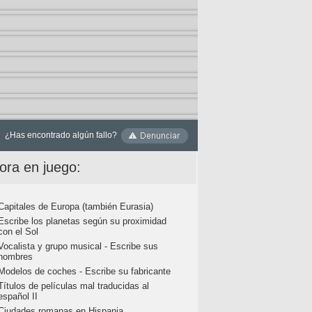
¿Has encontrado algún fallo?
ora en juego:
Capitales de Europa (también Eurasia)
Escribe los planetas según su proximidad
con el Sol
Vocalista y grupo musical - Escribe sus
nombres
Modelos de coches - Escribe su fabricante
Títulos de películas mal traducidas al
español II
Ciudades romanas en Hispania